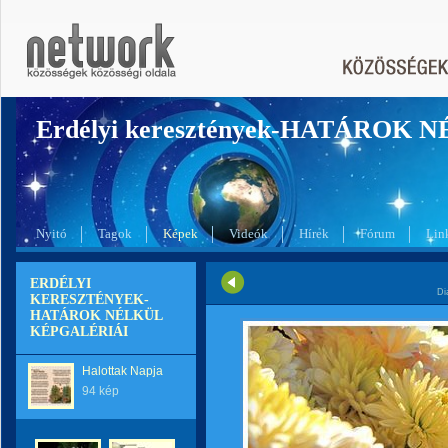
Erdélyi keresztények-HATÁROK 
Nyitó
Tagok
Képek
Videók
Hírek
Fórum
Lin
ERDÉLYI
Di
KERESZTÉNYEK-
HATÁROK NÉLKÜL
KÉPGALÉRIÁI
Halottak Napja
94 kép