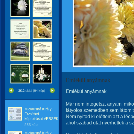
Emlékül anyámnak
Emlékül anyámnak
3/12
oldal (94 kép)
Már nem integetsz, anyám, miko
Miclausné Király
fátyolos szemedben sem látom 
Erzsébet
Nem nyitod ki előttem azt a lécbő
képreírásai:VERSEK
ahol szabad utat nyerhettek a sz
533 kép
Miclausné Király