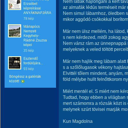
Nem látlak hajlongani a kert tava
Erzsébet
az almafák lédús terméseit má
képreírásai
Nem simul lábamhoz, öledben sz
ANYÁKNAPJÁRA
78 kép
mikor aggódó csókokkal boríto
Máriapócs
Már nem ülsz mellém, ha látod, 
Nemzeti
Kegyhely-
s nem kérdezed, mitől zokog agy
Rádiné Zsuzsa
Nem vársz rám az ünnepnappá 
képei
melyeknek a veled töltött perce
35 kép
Esztendő
Már nem hajlik meg lábam alatt 
fordúlójára...
s a szőlőlugasok vékony hajtása
93 kép
Elvittél tőlem mindent, anyám, m
Böngéssz a galériák
föld mélybe hullt felnőttkorom ny
között!
Miért mentél el. S miért nem ké
Tudtad, hogy ebben a világban 
mert számomra a rózsák közt is c
melynek szúrt tövisei marják mos
Kun Magdolna