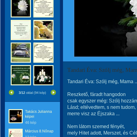
Tandari Éva: Szólj még, Mama
Tandari Éva: Szólj még, Mama ..
3/12
oldal (94 kép)
Reszkető, fáradt hangodon
csak egyszer még: Szólj hozzá
Lásd; eltévedtem, s nem tudom,
Takács Julianna
merre visz az Éjszaka ...
képei
46 kép
Nem látom szemed fényét,
Március 8.Nőnap
mely Hitet adott, Merszet, és Cél