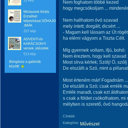
12 kép
Nem foghatom többé kezed
hogy megcsókoljam ... mindenért 
Miclausné Király
Erzsébet
Nem hallhatom óvó szavad
képreírásai:SÓHAJOK
,IMÁK
mely intett; dorgált; dicsért ...
337 kép
- Magam kell lássam az Út rögét
ha elérni vágyom a Tiszta Célt.
ADVENTI és
KARÁCSONYI
versek ,idézetek
Míg gyermek voltam, ifjú, bohó:
513 kép
Nem éreztem, hogy kell szavad .
Most sírva kérlek; Szólj! Ó, szólj
Böngéssz a galériák
között!
De elszállt a Szó, mint a pillanat 
Most érteném már! Fogadnám ...
De elszállt a Szó; csak emlék m
Emlék maradt, csak ezt áldhato
s csak a földet csókolhatom, mi r
mélyben is szerető, óvó hangodat
Címkék:
Kategória:
Művészet