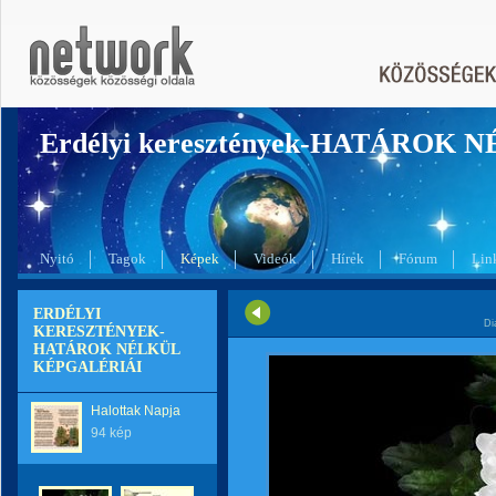
Erdélyi keresztények-HATÁROK 
Nyitó
Tagok
Képek
Videók
Hírek
Fórum
Lin
ERDÉLYI
Di
KERESZTÉNYEK-
HATÁROK NÉLKÜL
KÉPGALÉRIÁI
Halottak Napja
94 kép