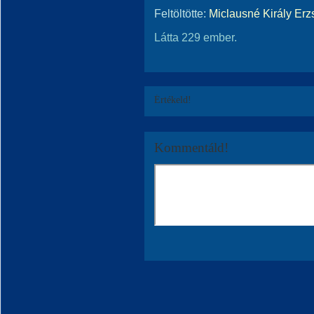
Feltöltötte:
Miclausné Király Erz
Látta 229 ember.
Értékeld!
Kommentáld!