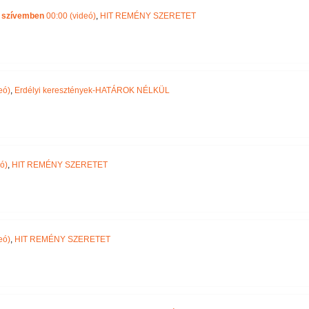
a szívemben
00:00 (videó)
,
HIT REMÉNY SZERETET
eó)
,
Erdélyi keresztények-HATÁROK NÉLKÜL
ó)
,
HIT REMÉNY SZERETET
eó)
,
HIT REMÉNY SZERETET