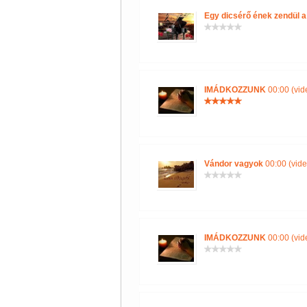
Egy dicsérő ének zendül 
IMÁDKOZZUNK
00:00 (vid
Vándor vagyok
00:00 (vide
IMÁDKOZZUNK
00:00 (vid