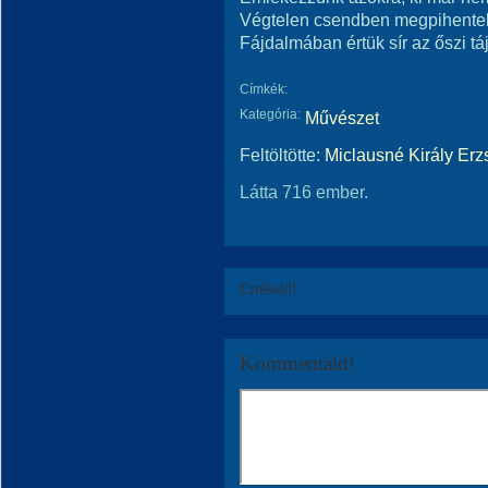
Végtelen csendben megpihente
Fájdalmában értük sír az őszi táj
Címkék:
Kategória:
Művészet
Feltöltötte:
Miclausné Király Erz
Látta 716 ember.
Értékeld!
Kommentáld!