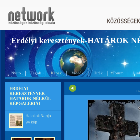
Erdélyi keresztények-HATÁROK 
Nyitó
Tagok
Képek
Videók
Hírek
Fórum
Lin
ERDÉLYI
Di
KERESZTÉNYEK-
HATÁROK NÉLKÜL
KÉPGALÉRIÁI
Halottak Napja
94 kép