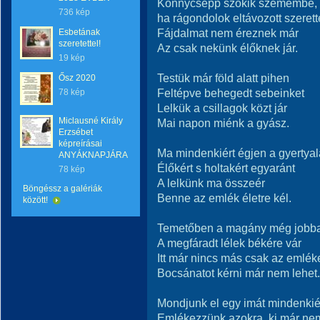
Könnycsepp szökik szemembe,
736 kép
ha rágondolok eltávozott szeret
Fájdalmat nem éreznek már
Esbetának
szeretettel!
Az csak nekünk élőknek jár.
19 kép
Testük már föld alatt pihen
Ősz 2020
Feltépve behegedt sebeinket
78 kép
Lelkük a csillagok közt jár
Miclausné Király
Mai napon miénk a gyász.
Erzsébet
képreírásai
Ma mindenkiért égjen a gyertya
ANYÁKNAPJÁRA
Élőkért s holtakért egyaránt
78 kép
A lelkünk ma összeér
Böngéssz a galériák
Benne az emlék életre kél.
között!
Temetőben a magány még jobba
A megfáradt lélek békére vár
Itt már nincs más csak az emlék
Bocsánatot kérni már nem lehet.
Mondjunk el egy imát mindenkié
Emlékezzünk azokra, ki már ne