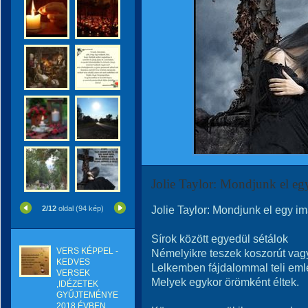
Jolie Taylor: Mondjunk el eg
Jolie Taylor: Mondjunk el egy im
2/12
oldal (94 kép)
Sírok között egyedül sétálok
VERS KÉPPEL -
Némelyikre teszek koszorút vagy
KEDVES
Lelkemben fájdalommal teli em
VERSEK
Melyek egykor örömként éltek.
,IDÉZETEK
GYŰJTEMÉNYE
2018 ÉVBEN