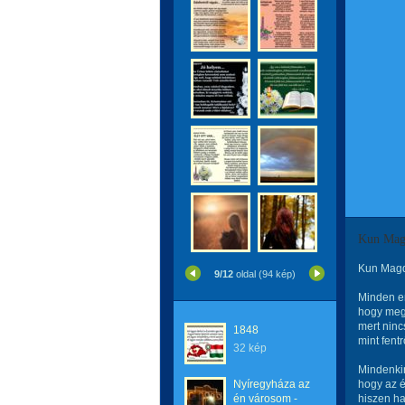
Kun Mag
Kun Magd
9/12
oldal (94 kép)
Minden em
hogy meg
mert ninc
1848
mint fent
32 kép
Mindenkin
Nyíregyháza az
hogy az 
én városom -
hiszen h