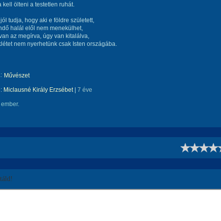
kell ölteni a testetlen ruhát.
ól tudja, hogy aki e földre született,
ndő halál elől nem menekülhet,
van az megírva, úgy van kitalálva,
létet nem nyerhetünk csak Isten országába.
:
Művészet
e:
Miclausné Király Erzsébet
|
7 éve
 ember.
!
áld!