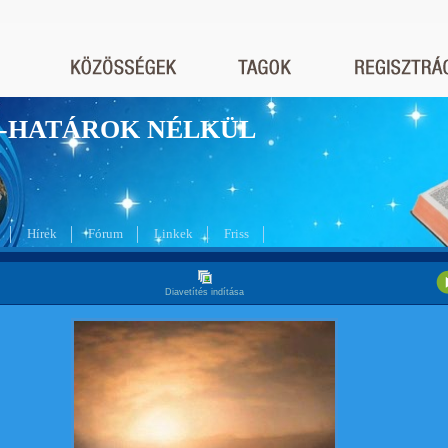
nyek-HATÁROK NÉLKÜL
Hírek
Fórum
Linkek
Friss
Diavetítés indítása