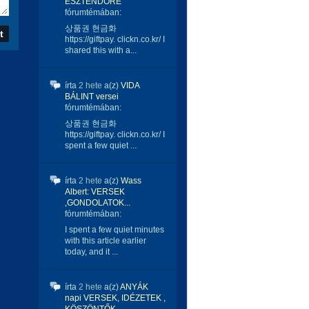
ESZTENDŐRE
fórumtémában:
상품권 현금화
https://giftpay. clickn.co.kr/ I
shared this with a...
írta
2 hete
a(z)
VIDA
BÁLINT versei
fórumtémában:
상품권 현금화
https://giftpay. clickn.co.kr/ I
spent a few quiet ...
írta
2 hete
a(z)
Wass
Albert: VERSEK
,GONDOLATOK...
fórumtémában:
I spent a few quiet minutes
with this article earlier
today, and it ...
írta
2 hete
a(z)
ANYÁK
napi VERSEK, IDÉZETEK ,