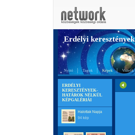
Erdélyi kereszté
Nyitó
Tagok
Képek
Videók
ERDÉLYI
KERESZTÉNYEK-
HATÁROK NÉLKÜL
KÉPGALÉRIÁI
Halottak Napja
94 kép