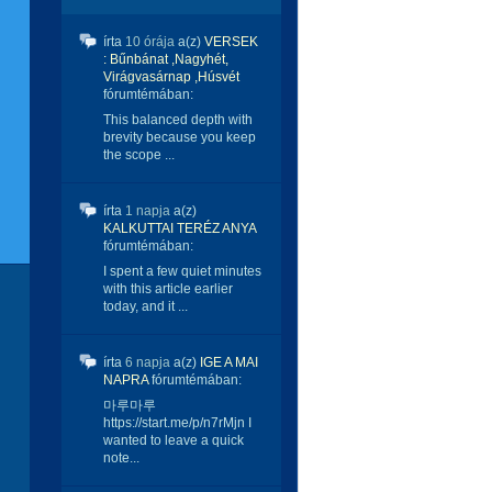
írta
10 órája
a(z)
VERSEK
: Bűnbánat ,Nagyhét,
Virágvasárnap ,Húsvét
fórumtémában:
This balanced depth with
brevity because you keep
the scope ...
írta
1 napja
a(z)
KALKUTTAI TERÉZ ANYA
fórumtémában:
I spent a few quiet minutes
with this article earlier
today, and it ...
írta
6 napja
a(z)
IGE A MAI
NAPRA
fórumtémában:
마루마루
https://start.me/p/n7rMjn I
wanted to leave a quick
note...