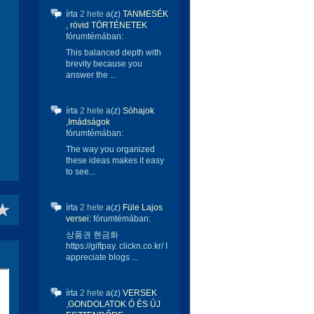
írta
2 hete
a(z)
TANMESÉK
, rövid TÖRTÉNETEK
fórumtémában:
This balanced depth with
brevity because you
answer the ...
írta
2 hete
a(z)
Sóhajok
,Imádságok
fórumtémában:
The way you organized
these ideas makes it easy
to see...
írta
2 hete
a(z)
Füle Lajos
versei:
fórumtémában:
상품권 현금화
https://giftpay. clickn.co.kr/ I
appreciate blogs ...
írta
2 hete
a(z)
VERSEK
,GONDOLATOK Ó ÉS ÚJ