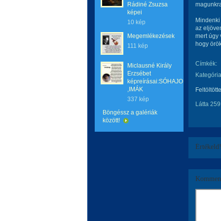
Rádiné Zsuzsa
magunkra 
képei
Mindenki j
10 kép
az eljöve
Megemlékezések
mert úgy 
hogy örök
111 kép
Címkék:
Miclausné Király
Erzsébet
Kategória
képreírásai:SÓHAJOK
,IMÁK
Feltöltött
337 kép
Látta 259
Böngéssz a galériák
között!
Értékeld
Komment