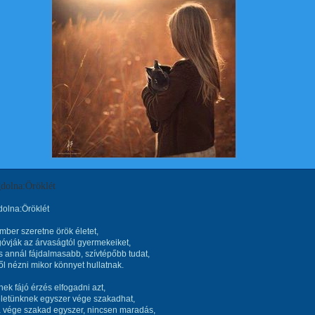
dolna:Öröklét
olna:Öröklét
ber szeretne örök életet,
óvják az árvaságtól gyermekeiket,
s annál fájdalmasabb, szívtépőbb tudat,
ről nézni mikor könnyet hullatnak.
ek fájó érzés elfogadni azt,
életünknek egyszer vége szakadhat,
a vége szakad egyszer, nincsen maradás,