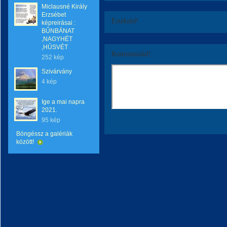
Miclausné Király
Erzsébet
Értékeld!
képreirásai :
BŰNBÁNAT
,NAGYHÉT
,HÚSVÉT
Kommentáld!
252 kép
Szivárvány
4 kép
Ige a mai napra
2021.
95 kép
Böngéssz a galériák
között!