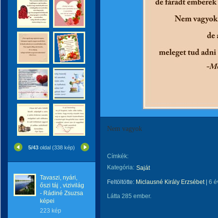
Nem vagyok
5/43
oldal (338 kép)
Címkék:
Kategória:
Saját
Tavaszi, nyári,
Feltöltötte:
Miclausné Király Erzsébet
|
6 é
őszi táj , vizivilág
- Rádiné Zsuzsa
Látta 285 ember.
képei
223 kép