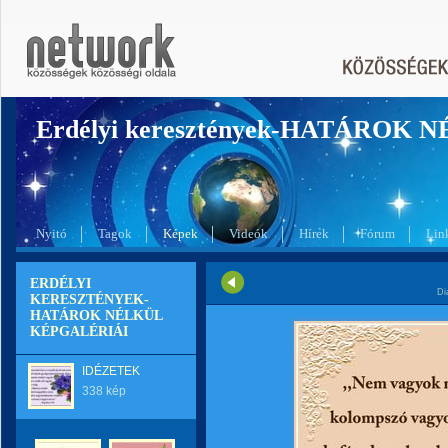
Erdélyi keresztények-HATÁROK 
Nyitó
Tagok
Képek
Videók
Hírek
Fórum
Lin
ERDÉLYI
Di
KERESZTÉNYEK-
HATÁROK NÉLKÜL
KÉPGALÉRIÁI
IDÉZETEK
338 kép