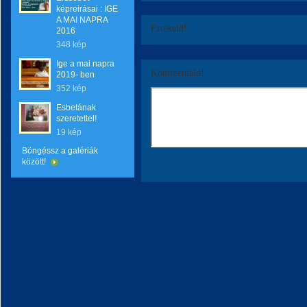
képreirásai : IGE
A MAI NAPRA
Értékeld!
2016
348 kép
Ige a mai napra
Kommentáld!
2019- ben
352 kép
Esbetának
szeretettel!
19 kép
Böngéssz a galériák
között!