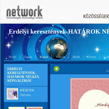
Erdélyi keresztények-HATÁROK 
Nyitó
Tagok
Képek
Videók
Hírek
Fórum
Lin
ERDÉLYI
Di
KERESZTÉNYEK-
HATÁROK NÉLKÜL
KÉPGALÉRIÁI
IDÉZETEK
338 kép