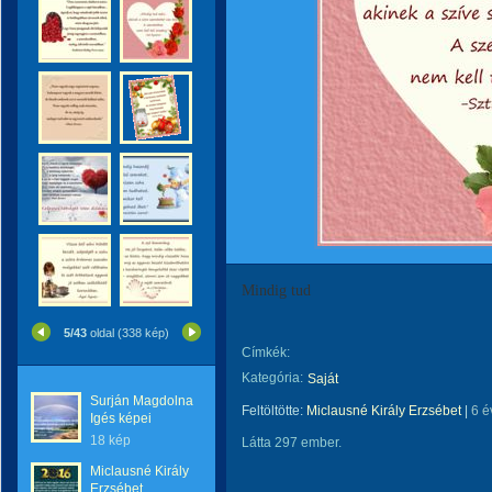
Mindig tud
5/43
oldal (338 kép)
Címkék:
Kategória:
Saját
Surján Magdolna
Feltöltötte:
Miclausné Király Erzsébet
|
6 é
Igés képei
18 kép
Látta 297 ember.
Miclausné Király
Erzsébet