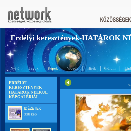
Erdélyi keresztények-HATÁROK 
Nyitó
Tagok
Képek
Videók
Hírek
Fórum
Lin
ERDÉLYI
Di
KERESZTÉNYEK-
HATÁROK NÉLKÜL
KÉPGALÉRIÁI
IDÉZETEK
338 kép