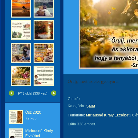
Örülj, mert az élet gyönyörű,
9/43
oldal (338 kép)
Címkék:
Kategória:
Saját
Ősz 2020
Feltöltötte:
Miclausné Király Erzsébet
|
6 é
78 kép
Látta 328 ember.
Miclausné Király
Erzsébet