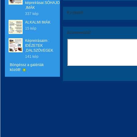
képreírásai:SÓHAJOK
,IMÁK
Értékeld!
337 kép
ALKALMI IMÁK
15 kép
Kommentáld!
Képreirásaim :
IDÉZETEK
,DALSZÖVEGEK
141 kép
Böngéssz a galériák
között!