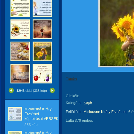
Tanács
12/43
oldal (338 kép)
Címkék:
Kategória:
Saját
Miclausné Király
Feltöltötte:
Miclausné Király Erzsébet
|
6 é
Erzsébet
képreírásai:VERSEK
Látta 370 ember.
533 kép
Miclausné Király