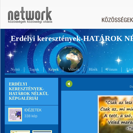
Erdélyi keresztények-HATÁROK 
Nyitó
Tagok
Képek
Videók
Hírek
Fórum
Lin
ERDÉLYI
Di
KERESZTÉNYEK-
HATÁROK NÉLKÜL
KÉPGALÉRIÁI
IDÉZETEK
338 kép