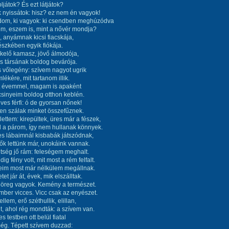
ljátok? És ezt látjátok?
nyissátok: hisz? ez nem én vagyok!
m, ki vagyok: ki csendben meghúzódva
m, eszem is, mint a nővér mondja?
anyámnak kicsi fiacskája,
észkében egyik fiókája.
kelő kamasz, jövő álmodója,
s társának boldog bevárója.
 vőlegény: szívem nagyot ugrik
ékére, mit tartanom illik.
 évemmel, magam is apaként
sinyeim boldog otthon keblén.
es férfi: ó de gyorsan nőnek!
en szálak minket összefűznek.
ettem: kirepültek, üres már a fészek,
 a párom, így nem hullanak könnyek.
s lábaimnál kisbabák játszódnak,
k lettünk már, unokáink vannak.
tség jő rám: feleségem meghalt.
g fény volt, mit most a rém felfalt.
im most már nélkülem megállnak.
tet jár át, évek, mik elszálltak.
 öreg vagyok. Kemény a természet.
mber vicces. Vicc csak az enyészet.
kellem, erő széthullik, elillan,
, ahol rég mondták: a szívem van.
s testben ott belül fiatal
ég. Tépett szívem duzzad: