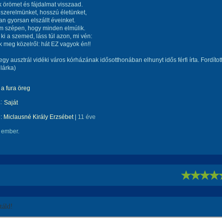
k örömet és fájdalmat visszaad.
szerelmünket, hosszú életünket,
n gyorsan elszállt éveinket.
m szépen, hogy minden elmúlik.
 ki a szemed, láss túl azon, mi vén:
 meg közelről: hát EZ vagyok én!!
 egy ausztrál vidéki város kórházának idősotthonában elhunyt idős férfi írta. Fordítot
lárka)
a fura öreg
:
Saját
e:
Miclausné Király Erzsébet
|
11 éve
 ember.
!
áld!