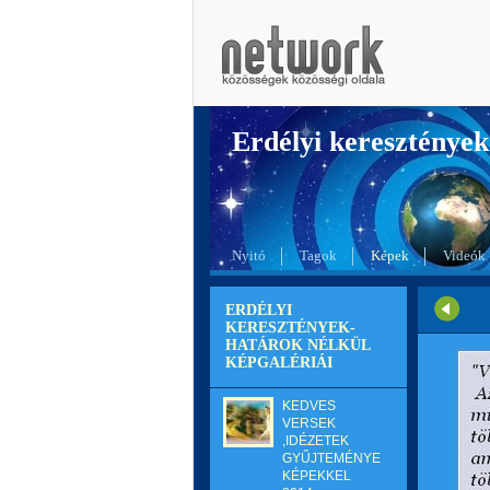
Erdélyi kereszté
Nyitó
Tagok
Képek
Videók
ERDÉLYI
KERESZTÉNYEK-
HATÁROK NÉLKÜL
KÉPGALÉRIÁI
KEDVES
VERSEK
,IDÉZETEK
GYŰJTEMÉNYE
KÉPEKKEL