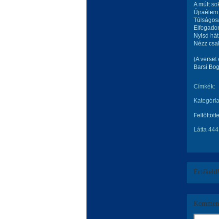
A múlt so
Újraélem 
Túlságosa
Elfogado
Nyisd hát
Nézz csak
(A verset
Barsi Bog
Címkék:
Kategória
Feltöltött
Látta 444
Értékeld
Komment