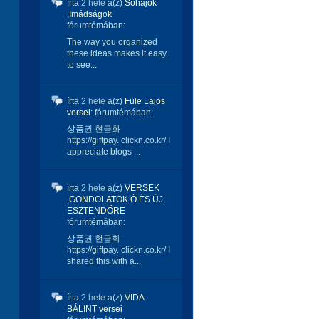
írta
2 hete
a(z)
Sóhajok
,Imádságok
fórumtémában:
The way you organized
these ideas makes it easy
to see...
írta
2 hete
a(z)
Füle Lajos
versei:
fórumtémában:
상품권 현금화
https://giftpay. clickn.co.kr/ I
appreciate blogs ...
írta
2 hete
a(z)
VERSEK
,GONDOLATOK Ó ÉS ÚJ
ESZTENDŐRE
fórumtémában:
상품권 현금화
https://giftpay. clickn.co.kr/ I
shared this with a...
írta
2 hete
a(z)
VIDA
BÁLINT versei