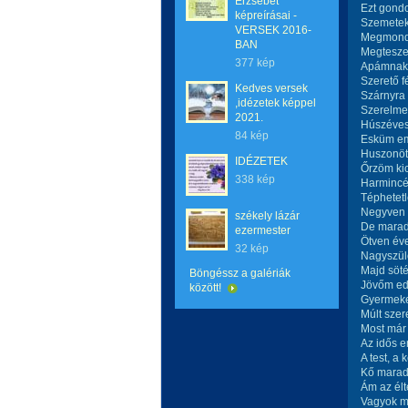
Erzsébet
Ezt gondo
képreírásai -
Szemetek 
VERSEK 2016-
Megmondo
BAN
Megtesze
377 kép
Apámnak, 
Szerető f
Kedves versek
Szárnyra 
,idézetek képpel
Szerelme
2021.
Húszéves
84 kép
Esküm eml
Huszonöt
IDÉZETEK
Őrzöm kic
338 kép
Harmincév
Téphetetl
Negyven l
székely lázár
De marad
ezermester
Ötven éve
32 kép
Nagyszülő
Majd söté
Böngéssz a galériák
Jövőm eddi
között!
Gyermeke
Múlt szere
Most már
Az idős e
A test, a 
Kő maradt
Ám az élte
Vagyok m