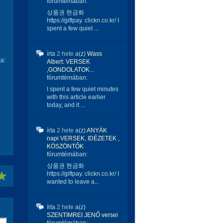
fórumtémában:
상품권 현금화
https://giftpay. clickn.co.kr/ I
spent a few quiet ...
írta
2 hete
a(z)
Wass
ta:
Albert: VERSEK
,GONDOLATOK...
fórumtémában:
I spent a few quiet minutes
with this article earlier
today, and it ...
írta
2 hete
a(z)
ANYÁK
napi VERSEK, IDÉZETEK ,
KÖSZÖNTŐK
fórumtémában:
상품권 현금화
https://giftpay. clickn.co.kr/ I
wanted to leave a...
írta
2 hete
a(z)
SZENTIMREI JENŐ versei