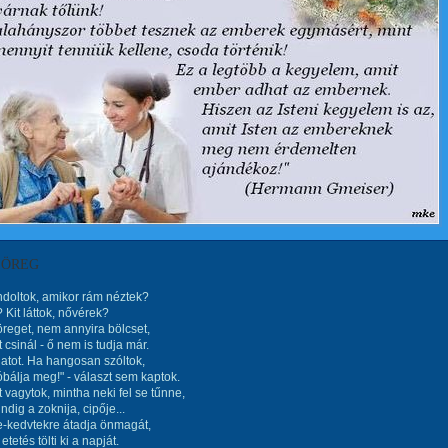
 ÖREG
doltok, amikor rám néztek?
? Kit láttok, nővérek?
öreget, nem annyira bölcset,
it csinál - ő nem is tudja már.
alatot. Ha hangosan szóltok,
bálja meg!" - választ sem kaptok.
t vagytok, mintha neki fel se tűnne,
ndig a zoknija, cipője...
e-kedvtekre átadja önmagát,
etetés tölti ki a napját.