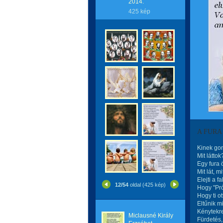
2014.
425 kép
A FURA
Kinek gon
Mit láttok
Egy fura 
Mit lát, m
Elejti a f
12/54
oldal (425 kép)
Hogy "Pró
Hogy ti ot
Eltűnik mi
Kénytekr
Miclausné Király
Fürdetés, 