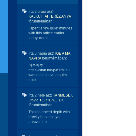
írta
2 órája
a(z)
KALKUTTAI TERÉZ ANYA
fórumtémában:
I spent a few quiet minutes
with this article earlier
today, and it ...
írta
5 napja
a(z)
IGE A MAI
NAPRA
fórumtémában:
마루마루
https://start.me/p/n7rMjn I
wanted to leave a quick
note...
írta
2 hete
a(z)
TANMESÉK
, rövid TÖRTÉNETEK
fórumtémában:
This balanced depth with
brevity because you
answer the ...