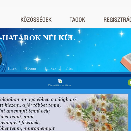
nyek-HATÁROK NÉLKÜL
Hírek
Fórum
Linkek
Friss
Diavetítés indítása