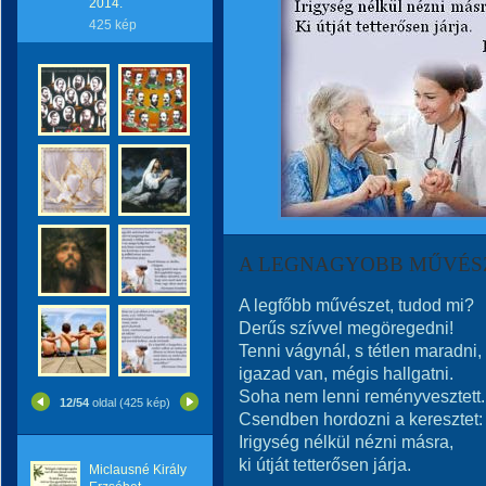
2014.
425 kép
A LEGNAGYOBB MŰVÉS
A legfőbb művészet, tudod mi?
Derűs szívvel megöregedni!
Tenni vágynál, s tétlen maradni,
igazad van, mégis hallgatni.
Soha nem lenni reményvesztett.
12/54
oldal (425 kép)
Csendben hordozni a keresztet:
Irigység nélkül nézni másra,
ki útját tetterősen járja.
Miclausné Király