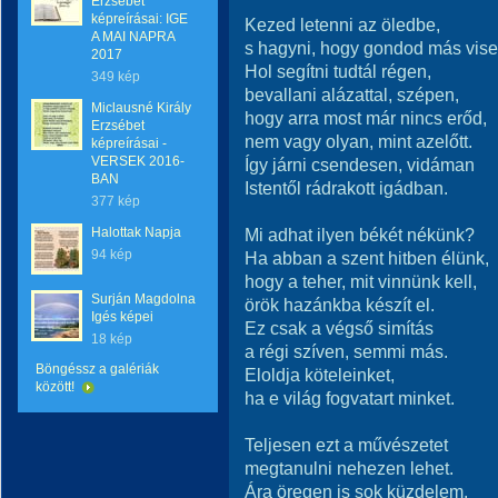
Erzsébet
képreírásai: IGE
Kezed letenni az öledbe,
A MAI NAPRA
s hagyni, hogy gondod más visel
2017
Hol segítni tudtál régen,
349 kép
bevallani alázattal, szépen,
Miclausné Király
hogy arra most már nincs erőd,
Erzsébet
nem vagy olyan, mint azelőtt.
képreírásai -
VERSEK 2016-
Így járni csendesen, vidáman
BAN
Istentől rádrakott igádban.
377 kép
Halottak Napja
Mi adhat ilyen békét nékünk?
94 kép
Ha abban a szent hitben élünk,
hogy a teher, mit vinnünk kell,
Surján Magdolna
örök hazánkba készít el.
Igés képei
Ez csak a végső simítás
18 kép
a régi szíven, semmi más.
Böngéssz a galériák
Eloldja köteleinket,
között!
ha e világ fogvatart minket.
Teljesen ezt a művészetet
megtanulni nehezen lehet.
Ára öregen is sok küzdelem,