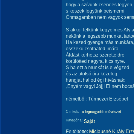
hogy a szívünk csendes legyen,
s készek legyünk beismerni:
Önmagamban nem vagyok sem
S akkor lelkünk kegyelmes Atyj
nekünk a legszebb munkát tartog
Ha kezed gyenge más munkára
összekulcsolhatod imára.
Áldást kérhetsz szeretteidre,
körülötted nagyra, kicsinyre.
S ha ezt a munkát is elvégzed
és az utolsó óra közeleg,
hangját hallod égi hívásnak:
„Enyém vagy! Jöjj! El nem bocsá
németből: Túrmezei Erzsébet
Címkék:
a legnagyobb művészet
Kategória:
Saját
Feltöltötte:
Miclausné Király Erz