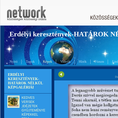
Erdélyi keresztények-HATÁROK 
Nyitó
Tagok
Képek
Videók
Hírek
Fórum
Lin
ERDÉLYI
Di
KERESZTÉNYEK-
HATÁROK NÉLKÜL
KÉPGALÉRIÁI
KEDVES
VERSEK
,IDÉZETEK
GYŰJTEMÉNYE
KÉPEKKEL