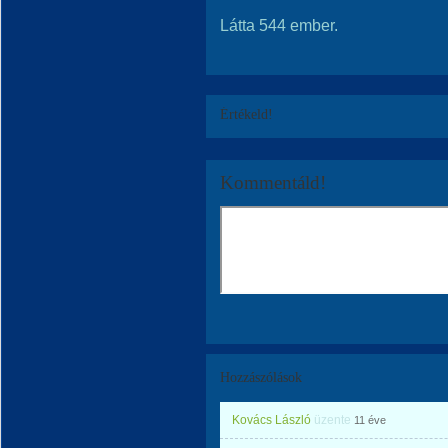
Látta 544 ember.
Értékeld!
Kommentáld!
Hozzászólások
Kovács László
üzente
11 éve