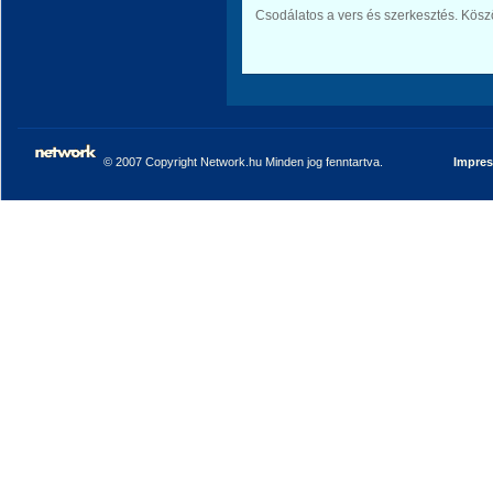
Csodálatos a vers és szerkesztés. Kös
© 2007 Copyright Network.hu Minden jog fenntartva.
Impre