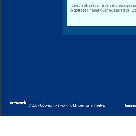
Köszönjük szépen a verset drága Zsuzs
Áldott,szép napot kivánok,szeretettel Er
© 2007 Copyright Network.hu Minden jog fenntartva.
Impre