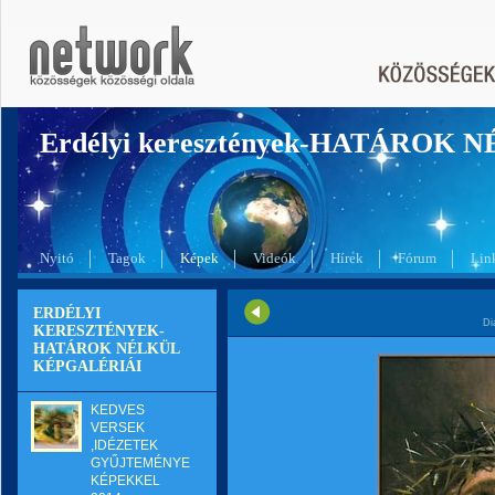
Erdélyi keresztények-HATÁROK 
Nyitó
Tagok
Képek
Videók
Hírek
Fórum
Lin
ERDÉLYI
Di
KERESZTÉNYEK-
HATÁROK NÉLKÜL
KÉPGALÉRIÁI
KEDVES
VERSEK
,IDÉZETEK
GYŰJTEMÉNYE
KÉPEKKEL