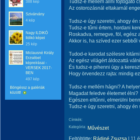
Tudsz-e mellém állni fojtogató
388 kép
Az ostorozásnál eltakarnál eng
Szivárvány
4 kép
Tudsz-e úgy szeretni, ahogy én 
Tudsz-e tűrni értem, hordani ker
Nagy ILDIKÓ
Roskadva, remegve, föl, egész a
Ildikó képei
Akkor is, ha szíved ezer sebből 
25 kép
Miclausné Király
Tudod-e karodat szélesre kitárn
Erzsébet
Az egész világért áldozattá váln
képreírásai -
És tudsz-e pihenni úgy a keresz
VERSEK 2017-
BEN
Hogy örvendezz rajta: mindig e
497 kép
Tudsz-e mellém hágni? A helye
Böngéssz a galériák
között!
Magadat feledve életemet élni?
Egészen eltűnni, elmerülni be
Tudsz-e úgy szeretni, ahogy én
Címkék:
Kategória:
Művészet
Feltöltötte:
Rádiné Zsuzsa
|
11 