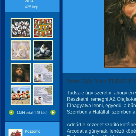
2014.
425 kép
Szent-Gály Kata: TUDSZ-
Tudsz-e úgy szeretni, ahogy én
Reszketni, remegni AZ Olajfa-k
Elhagyatva lenni, egyedül a bű
Szemben a Halállal, szemben a
12/54
oldal (425 kép)
Adnád-e kezedet szorító kötéln
Arcodat a gúnynak, lenéző köp
Köszöntő