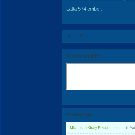
Látta 574 ember.
Értékeld!
Kommentáld!
Hozzászólások
Miclausné Király Erzsébet
üzente
11 éve