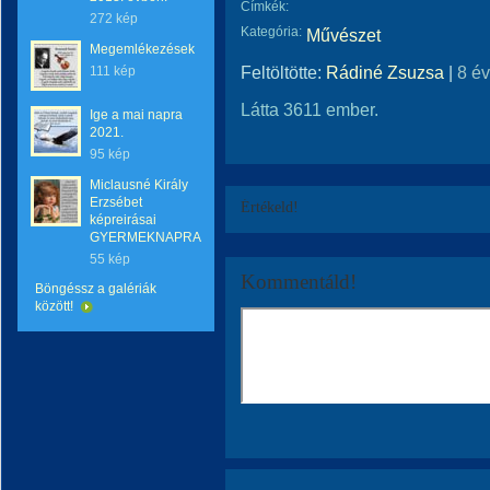
Címkék:
272 kép
Kategória:
Művészet
Megemlékezések
Feltöltötte:
Rádiné Zsuzsa
|
8 é
111 kép
Látta 3611 ember.
Ige a mai napra
2021.
95 kép
Miclausné Király
Erzsébet
Értékeld!
képreirásai
GYERMEKNAPRA
55 kép
Kommentáld!
Böngéssz a galériák
között!