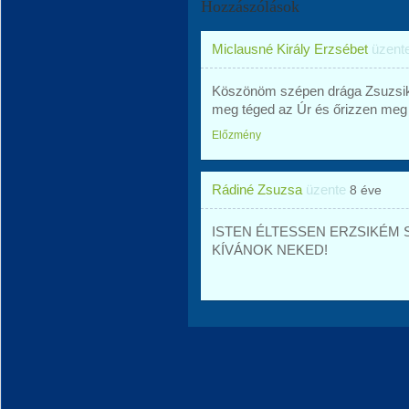
Hozzászólások
Miclausné Király Erzsébet
üzent
Köszönöm szépen drága Zsuzsikám
meg téged az Úr és őrizzen meg
Előzmény
Rádiné Zsuzsa
üzente
8 éve
ISTEN ÉLTESSEN ERZSIKÉM 
KÍVÁNOK NEKED!