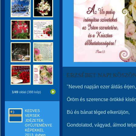
ERZSÉBET NAPI KÖSZÖ
"Neved napján ezer áldás érjen,
1/49
oldal (388 kép)
Öröm és szerencse örökké kísér
KEDVES
Bú és bánat téged elkerüljön,
VERSEK
,IDÉZETEK
Gondolatod, vágyad, álmod telje
GYŰJTEMÉNYE
KÉPEKKEL
2013. évben.