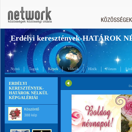
Erdélyi keresztények-HATÁROK 
Nyitó
Tagok
Képek
Videók
Hírek
Fórum
Lin
ERDÉLYI
Di
KERESZTÉNYEK-
HATÁROK NÉLKÜL
KÉPGALÉRIÁI
Köszöntő
388 kép