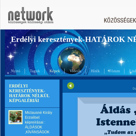
Erdélyi keresztények-HATÁROK 
Nyitó
Tagok
Képek
Videók
Hírek
Fórum
Lin
ERDÉLYI
Di
KERESZTÉNYEK-
HATÁROK NÉLKÜL
KÉPGALÉRIÁI
Miclausné Király
Erzsébet
képreírásai :
ÁLDÁSOK
,KÍVÁNSÁGOK