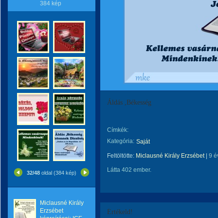
384 kép
Áldás ,Békesség
Címkék:
Kategória:
Saját
Feltöltötte:
Miclausné Király Erzsébet
|
9 é
Látta 402 ember.
32/48
oldal (384 kép)
Miclausné Király
Erzsébet
Értékeld!