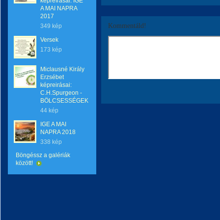
képreírásai: IGE
A MAI NAPRA
2017
Kommentáld!
349 kép
Versek
173 kép
Miclausné Király
Erzsébet
képreirásai:
C.H.Spurgeon -
BÖLCSESSÉGEK
44 kép
IGE A MAI
NAPRA 2018
338 kép
Böngéssz a galériák
között!