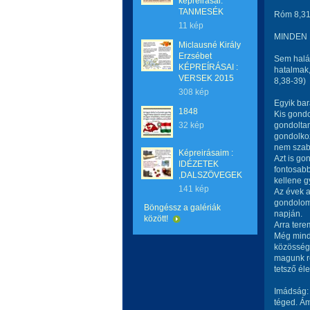
képreirásai:
TANMESÉK
Róm 8,31
11 kép
MINDEN
Miclausné Király
Erzsébet
Sem halál
KÉPREÍRÁSAI :
hatalmak,
VERSEK 2015
8,38-39)
308 kép
Egyik bar
1848
Kis gondo
32 kép
gondoltam
gondolkoz
nem szaba
Képreirásaim :
Azt is go
IDÉZETEK
fontosabb
,DALSZÖVEGEK
kellene g
141 kép
Az évek a
gondolom,
Böngéssz a galériák
napján.
között!
Arra terem
Még mindi
közösségb
magunk ré
tetsző éle
Imádság: 
téged. Á