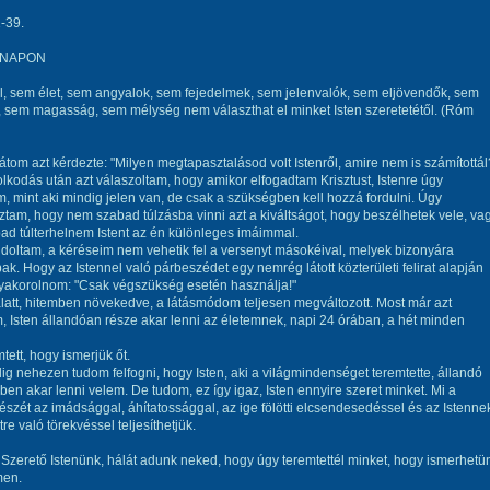
-39.
 NAPON
, sem élet, sem angyalok, sem fejedelmek, sem jelenvalók, sem eljövendők, sem
 sem magasság, sem mélység nem választhat el minket Isten szeretetétől. (Róm
átom azt kérdezte: "Milyen megtapasztalásod volt Istenről, amire nem is számítottál
lkodás után azt válaszoltam, hogy amikor elfogadtam Krisztust, Istenre úgy
, mint aki mindig jelen van, de csak a szükségben kell hozzá fordulni. Úgy
tam, hogy nem szabad túlzásba vinni azt a kiváltságot, hogy beszélhetek vele, va
d túlterhelnem Istent az én különleges imáimmal.
ndoltam, a kéréseim nem vehetik fel a versenyt másokéival, melyek bizonyára
ak. Hogy az Istennel való párbeszédet egy nemrég látott közterületi felirat alapján
yakorolnom: "Csak végszükség esetén használja!"
latt, hitemben növekedve, a látásmódom teljesen megváltozott. Most már azt
 Isten állandóan része akar lenni az életemnek, napi 24 órában, a hét minden
tett, hogy ismerjük őt.
g nehezen tudom felfogni, hogy Isten, aki a világmindenséget teremtette, állandó
en akar lenni velem. De tudom, ez így igaz, Isten ennyire szeret minket. Mi a
szét az imádsággal, áhítatossággal, az ige fölötti elcsendesedéssel és az Istenne
tre való törekvéssel teljesíthetjük.
Szerető Istenünk, hálát adunk neked, hogy úgy teremtettél minket, hogy ismerhetü
men.