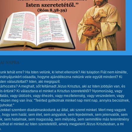
MAI NAPRA
unk tehát erre? Ha Isten velünk, ki lehet ellenünk? Aki tulajdon Fiát nem kímélte,
ndnyájunkért odaadta, hogyne ajándékozna nekünk vele együtt mindent? Ki
ten választottait? Isten, aki megigazít.
 kárhozatra? A meghalt, sőt feltámadt Jézus Krisztus, aki az Isten jobbján van, és
is értünk? Ki választana el minket a Krisztus szeretetétől? Nyomorúság, vagy
tatás, vagy üldözés, vagy éhezés, vagy mezítelenség, vagy veszedelem, vagy
Hiszen meg van írva: "Teérted gyilkolnak minket nap mint nap, annyira becsülnek,
juhokat."
ekkel szemben diadalmaskodunk az által, aki szeret minket. Mert meg vagyok
 hogy sem halál, sem élet, sem angyalok, sem fejedelmek, sem jelenvalók, sem
ők, sem hatalmak, sem magasság, sem mélység, sem semmiféle más teremtmény
zthat el minket az Isten szeretetétől, amely megjelent Jézus Krisztusban, a mi
.