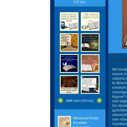
348 kép
IGE A 
Mit mondj
hanem mi
vádolná Is
Ki ítélne
esedezik 
szorongat
fegyver? 
6/44
oldal (348 kép)
mint vágó
De mindez
győződve,
eljövend
Miclausné Király
nem válas
Erzsébet
Urunkban