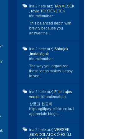
írta
2 hete
a(z)
TANMESÉK
, rövid TÖRTÉNETEK
fórumtémában:
This balanced depth with
brevity because you
answer the ...
?"
írta
2 hete
a(z)
Sóhajok
,Imádságok
fórumtémában:
gy
The way you organized
these ideas makes it easy
to see...
írta
2 hete
a(z)
Füle Lajos
versei:
fórumtémában:
상품권 현금화
https://giftpay. clickn.co.kr/ I
appreciate blogs ...
k
írta
2 hete
a(z)
VERSEK
nk
,GONDOLATOK Ó ÉS ÚJ