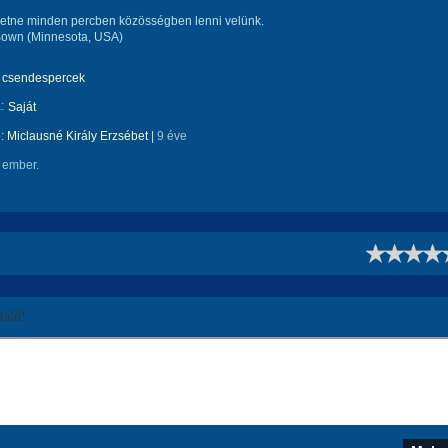
retne minden percben közösségben lenni velünk.
Bown (Minnesota, USA)
csendespercek
:
Saját
e:
Miclausné Király Erzsébet
|
9 éve
 ember.
!
áld!