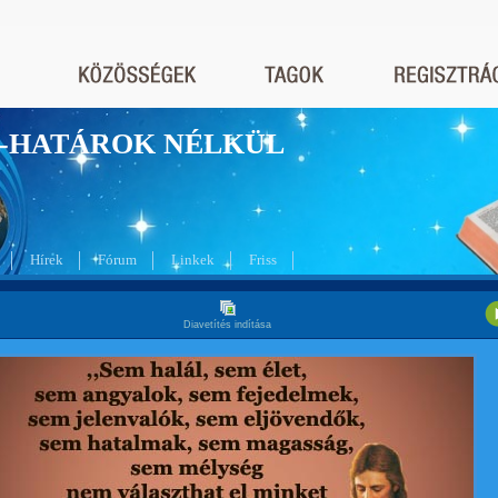
nyek-HATÁROK NÉLKÜL
Hírek
Fórum
Linkek
Friss
Diavetítés indítása