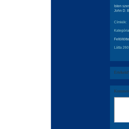
Isten sze
John D. 
Címkék:
Kategória
Feltöltött
Látta 260
Értékeld
Komment