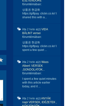
ESZTENDŐRE
fórumtémában:
상품권 현금화
https://giftpay. clickn.co.kr/ I
shared this with a...
írta
2 hete
a(z)
VIDA
BÁLINT versei
fórumtémában:
상품권 현금화
https://giftpay. clickn.co.kr/ I
spent a few quiet ...
írta
2 hete
a(z)
Wass
Albert: VERSEK
,GONDOLATOK...
fórumtémában:
I spent a few quiet minutes
with this article earlier
today, and it ...
írta
2 hete
a(z)
ANYÁK
napi VERSEK, IDÉZETEK ,