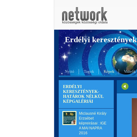
Erdélyi kereszté
Nyitó
Tagok
Képek
Videók
ERDÉLYI
KERESZTÉNYEK-
HATÁROK NÉLKÜL
KÉPGALÉRIÁI
Miclausné Király
Erzsébet
képreirásai : IGE
A MAI NAPRA
2016