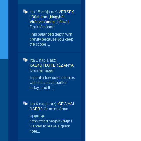
írta
15 órája
a(z)
VERSEK
: Bűnbánat ,Nagyhét,
Virágvasárnap ,Húsvét
fórumtémában:
This balanced depth with
brevity because you keep
the scope ...
írta
1 napja
a(z)
KALKUTTAI TERÉZ ANYA
fórumtémában:
I spent a few quiet minutes
with this article earlier
today, and it ...
írta
6 napja
a(z)
IGE A MAI
NAPRA
fórumtémában:
마루마루
https://start.me/p/n7rMjn I
wanted to leave a quick
note...