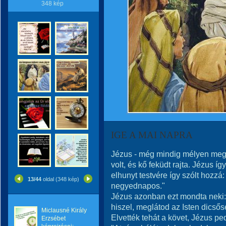
348 kép
IGE A MAI NAPRA
Jézus - még mindig mélyen megi
volt, és kő feküdt rajta. Jézus íg
elhunyt testvére így szólt hozzá
13/44
oldal (348 kép)
negyednapos."
Jézus azonban ezt mondta neki
hiszel, meglátod az Isten dicső
Miclausné Király
Elvették tehát a követ, Jézus ped
Erzsébet