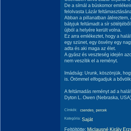
De a sírnál a búskomor emlékeim
felolvasta Lázár feltámasztásána
Abban a pillanatban átéreztem, 
bátyjuk feltámadt a sír sötétjéb
újból a helyére került volna.
Ez arra emlékeztet, hogy a halá
egy szünet, egy ösvény egy nagys
adta és aki maga az élet.
A gyász és veszteség idején azo
nem veszítik el a reményt.
Imádság: Urunk, köszönjük, hog
is. Örömmel elfogadjuk a bővöl
A feltámadás reményt ad a halá
Dyton L. Owen (Nebraska, USA
Címkék:
csendes
percek
Kategória:
Saját
Feltöltötte:
Miclausné Király Erz