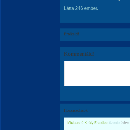
Látta 246 ember.
Értékeld!
Kommentáld!
Hozzászólások
Miclausné Király Erzsébet
üzente
9 éve