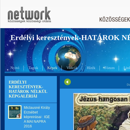
Erdélyi keresztények-HATÁROK 
Nyitó
Tagok
Képek
Videók
Hírek
Fórum
Lin
ERDÉLYI
Di
KERESZTÉNYEK-
HATÁROK NÉLKÜL
KÉPGALÉRIÁI
Miclausné Király
Erzsébet
képreirásai : IGE
A MAI NAPRA
2016