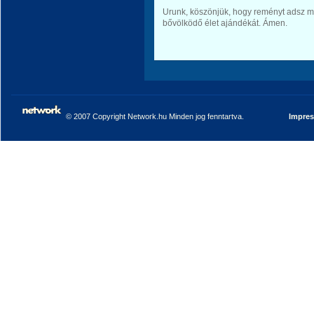
Urunk, köszönjük, hogy reményt adsz m
bővölködő élet ajándékát. Ámen.
© 2007 Copyright Network.hu Minden jog fenntartva.
Impre