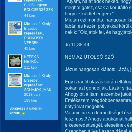
képreirásai:
"Atyám, hálát adok neked, hogy 
C.H.Spurgeon -
meghallgatsz, csak a körülálló 
BÖLCSESSÉGEK
hogy te küldtél engem."
44 kép
Miután ezt mondta, hangosan kiáltot
Miclausné Király
lábán és kezén pólyákkal körülkö
Erzsébet
nekik: "Oldjátok fel, és hagyjáto
képreirásai ,
PÜNKÖSDI
VERSEK
Jn 11,38-44.
45 kép
NEM AZ UTOLSÓ SZÓ
KÉPEK A
NETRŐL
211 kép
Jézus hangosan kiáltott: Lázár, jö
Miclausné Király
Erzsébet
Egy izraelit utazás során elláto
képreírásai:
sokan azt gondolják, Lázár sírja
SÓHAJOK ,IMÁK
Ahogy ott álltam, eszembe jutott
2018-ban
Emlékszem megdöbbenésemre, 
188 kép
bátyámat megölték.
Böngéssz a galériák
Valami furcsa dermedtséget és ü
között!
lesz most? Ahogy apukámat hall
elkeseredettségét, elesettnek 
Csendben állva Lázár sírjánál a