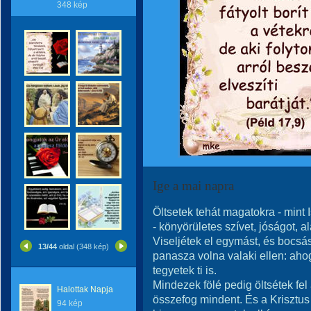
348 kép
Ige a mai napra
Öltsetek tehát magatokra - mint I
- könyörületes szívet, jóságot, al
Viseljétek el egymást, és bocs
13/44
oldal (348 kép)
panasza volna valaki ellen: aho
tegyetek ti is.
Mindezek fölé pedig öltsétek fel 
Halottak Napja
összefog mindent. És a Krisztus
94 kép