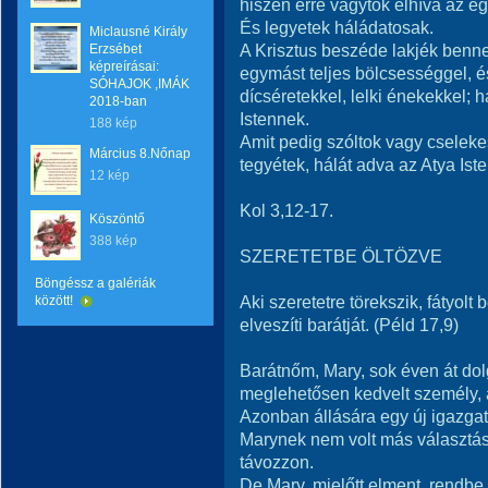
hiszen erre vagytok elhíva az eg
És legyetek háládatosak.
Miclausné Király
A Krisztus beszéde lakjék benn
Erzsébet
képreírásai:
egymást teljes bölcsességgel, é
SÓHAJOK ,IMÁK
dícséretekkel, lelki énekekkel;
2018-ban
Istennek.
188 kép
Amit pedig szóltok vagy cselek
Március 8.Nőnap
tegyétek, hálát adva az Atya Ist
12 kép
Kol 3,12-17.
Köszöntő
388 kép
SZERETETBE ÖLTÖZVE
Böngéssz a galériák
Aki szeretetre törekszik, fátyolt b
között!
elveszíti barátját. (Péld 17,9)
Barátnőm, Mary, sok éven át dol
meglehetősen kedvelt személy, 
Azonban állására egy új igazgat
Marynek nem volt más választás
távozzon.
De Mary, mielőtt elment, rendbe 