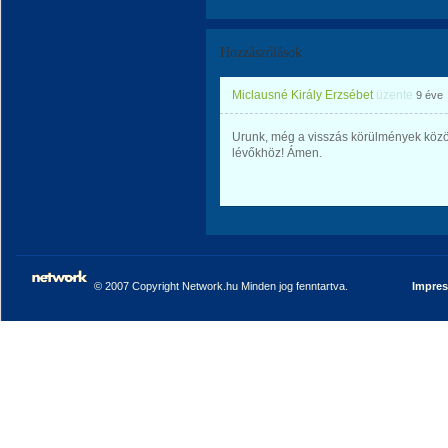
Hozzászólások
Miclausné Király Erzsébet
üzente
9 éve
Urunk, még a visszás körülmények között 
lévőkhöz! Ámen.
© 2007 Copyright Network.hu Minden jog fenntartva.
Impre