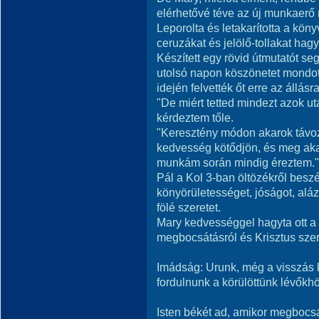
elérhetővé téve az új munkaerő 
Leporolta és letakarította a kön
ceruzákat és jelölő-tollakat hag
Készített egy rövid útmutatót se
utolsó napon köszönetet mondo
idején felvették őt erre az állásra
"De miért tetted mindezt azok ut
kérdeztem tőle.
"Keresztény módon akarok távo
kedvesség kötődjön, és meg akar
munkám során mindig éreztem."
Pál a Kol 3-ban öltözékről beszél
könyörületességet, jóságot, aláz
fölé szeretet.
Mary kedvességgel hagyta ott a 
megbocsátásról és Krisztus szer
Imádság: Urunk, még a visszás k
fordulnunk a körülöttünk lévőkh
Isten békét ad, amikor megbocs