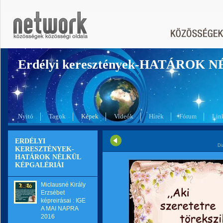
Erdélyi keresztények-HATÁROK 
Nyitó
Tagok
Képek
Videók
Hírek
Fórum
Lin
ERDÉLYI
Di
KERESZTÉNYEK-
HATÁROK NÉLKÜL
KÉPGALÉRIÁI
Miclausné Király
Erzsébet
képreirásai : IGE
A MAI NAPRA
2016