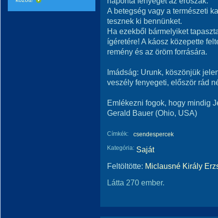
naponta fenyeget az erőszak.
között!
A betegség vagy a természeti ka
tesznek ki bennünket.
Ha ezekből bármelyiket tapaszt
ígéretére! A káosz közepette fel
remény és az öröm forrására.
Imádság: Urunk, köszönjük jelenl
veszély fenyegeti, először rád 
Emlékezni fogok, hogy mindig J
Gerald Bauer (Ohio, USA)
Címkék:
csendespercek
Kategória:
Saját
Feltöltötte:
Miclausné Király Erz
Látta 270 ember.