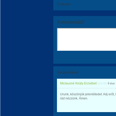
Értékeld!
Kommentáld!
Hozzászólások
Miclausné Király Erzsébet
üzente
9 éve
Urunk, köszönjük jelenlétedet. Adj erőt,
rád nézzünk. Ámen.