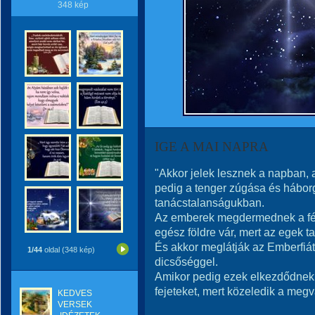
348 kép
IGE A MAI NAPRA
"Akkor jelek lesznek a napban, 
pedig a tenger zúgása és hábor
tanácstalanságukban.
Az emberek megdermednek a féle
egész földre vár, mert az egek t
És akkor meglátják az Emberfiát
1/44
oldal (348 kép)
dicsőséggel.
Amikor pedig ezek elkezdődnek, 
fejeteket, mert közeledik a megv
KEDVES
VERSEK