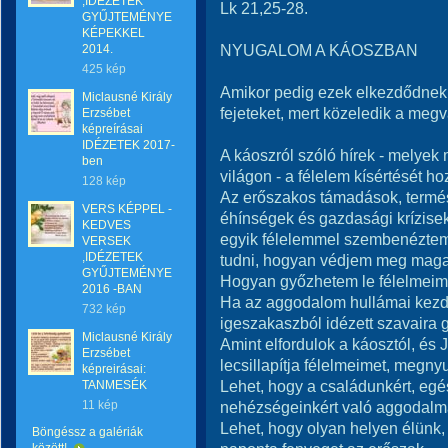
,IDÉZETEK
Lk 21,25-28.
GYŰJTEMÉNYE
KÉPEKKEL
NYUGALOM A KÁOSZBAN
2014.
425 kép
Amikor pedig ezek elkezdődnek, 
Miclausné Király
fejeteket, mert közeledik a megv
Erzsébet
képreírásai
IDÉZETEK 2017-
A káoszról szóló hírek - melyek
ben
világon - a félelem kísértését h
128 kép
Az erőszakos támadások, termés
VERS KÉPPEL -
éhínségek és gazdasági krízise
KEDVES
egyik félelemmel szembenéztem,
VERSEK
,IDÉZETEK
tudni, hogyan védjem meg mag
GYŰJTEMÉNYE
Hogyan győzhetem le félelmeim
2016 -BAN
Ha az aggodalom hullámai kezde
732 kép
igeszakaszból idézett szavaira 
Miclausné Király
Amint elfordulok a káosztól, és 
Erzsébet
lecsillapítja félelmeimet, megn
képreirásai:
Lehet, hogy a családunkért, eg
TANMESÉK
11 kép
nehézségeinkért való aggodalm
Lehet, hogy olyan helyen élünk,
Böngéssz a galériák