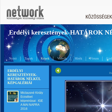
Erdélyi keresztények-HATÁROK 
Nyitó
Tagok
Képek
Videók
Hírek
Fórum
Lin
ERDÉLYI
Di
KERESZTÉNYEK-
HATÁROK NÉLKÜL
KÉPGALÉRIÁI
Miclausné Király
Erzsébet
képreirásai : IGE
A MAI NAPRA
2016