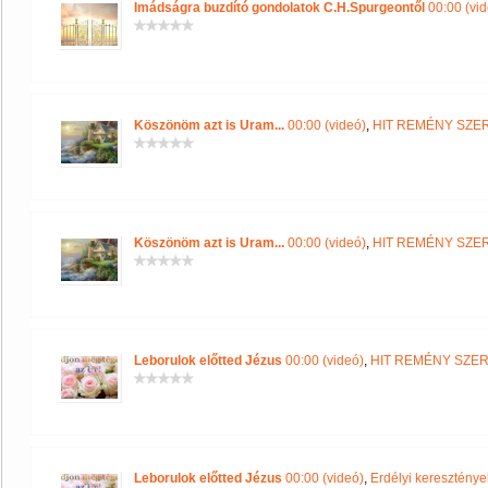
Imádságra buzdító gondolatok C.H.Spurgeontől
00:00 (vid
Köszönöm azt is Uram...
00:00 (videó)
,
HIT REMÉNY SZE
Köszönöm azt is Uram...
00:00 (videó)
,
HIT REMÉNY SZE
Leborulok előtted Jézus
00:00 (videó)
,
HIT REMÉNY SZE
Leborulok előtted Jézus
00:00 (videó)
,
Erdélyi kereszté