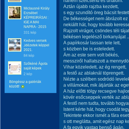
hanem szélcsend és unalom.
Aztán újabb rajzba kezdett,
Miclausné Király
s egy szundító öreg bácsit festett
Erzsébet
KÉPREIRÁSAI :
De békességet nem ábrázolt ez
IGE A MAI
nekiállt hát, hogy tovább keress
NAPRA - 2015
Rajzolt virágot, csöndes téli tájat
331 kép
békésen legelésző birkanyájat ..
Kedves versek
A papírkosár lassan tele lett,
,idézetek képpel
s közben be is esteledett.
2021.
Ám az este sem volt békés,
84 kép
messziről hallatszott a mennydö
Szőkéné Ágota
Vihar közeledett, az ég rengett,
saját képek
a festő az ablaknál töprengett.
2 kép
Nézte a szélben sodródó levelek
Böngéssz a galériák
a villámokat, mik átjárták az eget
között!
A ház előtti tölgy recsegve hajlo
kövér esőcseppek verték az abla
A festő nem tudta, tovább hogya
Istent kérte hát, hogy csodát teg
Tekintete ekkor ismét a fára eset
s ott meglátta, amit egész nap ke
A fa egyik vastag benső ágán,