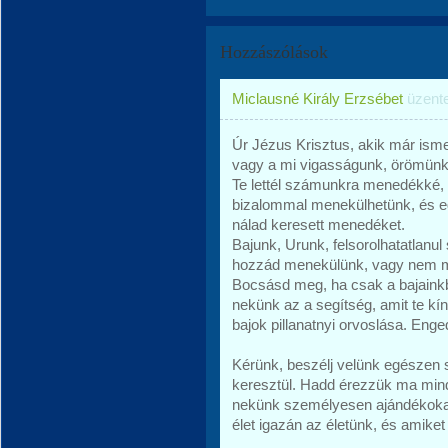
Hozzászólások
Miclausné Király Erzsébet
üzent
Úr Jézus Krisztus, akik már isme
vagy a mi vigasságunk, örömünk 
Te lettél számunkra menedékké, 
bizalommal menekülhetünk, és ed
nálad keresett menedéket.
Bajunk, Urunk, felsorolhatatlan
hozzád menekülünk, vagy nem m
Bocsásd meg, ha csak a bajainkbó
nekünk az a segítség, amit te kín
bajok pillanatnyi orvoslása. Eng
Kérünk, beszélj velünk egésze
keresztül. Hadd érezzük ma min
nekünk személyesen ajándékokat
élet igazán az életünk, és amike