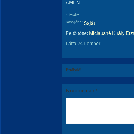
ÁMEN
Címkék:
Kategória:
Saját
Feltöltötte:
Miclausné Király Erz
Látta 241 ember.
Értékeld!
Kommentáld!