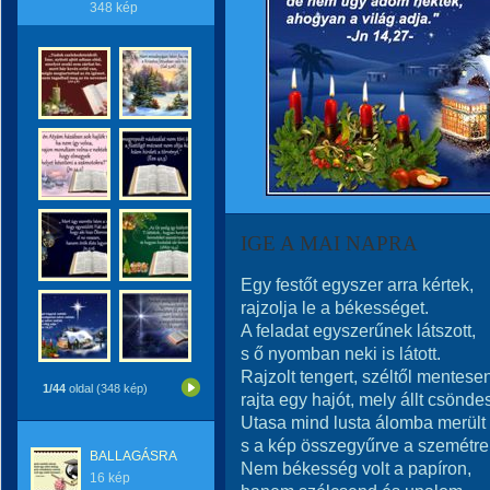
348 kép
IGE A MAI NAPRA
Egy festőt egyszer arra kértek,
rajzolja le a békességet.
A feladat egyszerűnek látszott,
s ő nyomban neki is látott.
Rajzolt tengert, széltől mentese
1/44
oldal (348 kép)
rajta egy hajót, mely állt csönde
Utasa mind lusta álomba merült .
s a kép összegyűrve a szemétre 
BALLAGÁSRA
Nem békesség volt a papíron,
16 kép