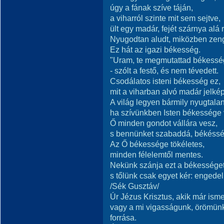
úgy a fának szíve táján,
a viharról szinte mit sem sejtve,
ült egy madár, fejét szárnya alá r
Nyugodtan aludt, miközben zeng
Ez hát az igazi békesség.
"Uram, te megmutattad békessé
- szólt a festő, és nem tévedett.
Csodálatos isteni békesség ez,
mit a viharban alvó madár jelké
A világ legyen bármily nyugtalan
ha szívünkben Isten békessége 
Ő minden gondot vállára vesz,
s bennünket szabaddá, békéssé 
Az Ő békessége tökéletes,
minden félelemtől mentes.
Nekünk szánja ezt a békességet
s tőlünk csak egyet kér: enge
/Sék Gusztáv/
Úr Jézus Krisztus, akik már isme
vagy a mi vigasságunk, örömünk
forrása.