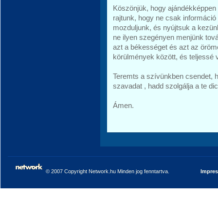
Köszönjük, hogy ajándékképpen kí
rajtunk, hogy ne csak informáci
mozduljunk, és nyújtsuk a kezün
ne ilyen szegényen menjünk tov
azt a békességet és azt az öröm
körülmények között, és teljessé 
Teremts a szívünkben csendet, ho
szavadat , hadd szolgálja a te d
Ámen.
© 2007 Copyright Network.hu Minden jog fenntartva.
Impre