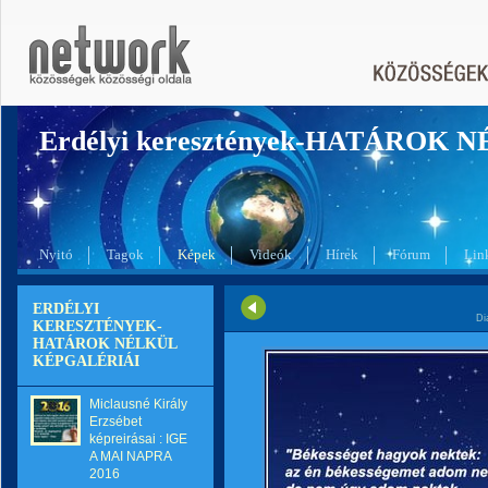
Erdélyi keresztények-HATÁROK 
Nyitó
Tagok
Képek
Videók
Hírek
Fórum
Lin
ERDÉLYI
Di
KERESZTÉNYEK-
HATÁROK NÉLKÜL
KÉPGALÉRIÁI
Miclausné Király
Erzsébet
képreirásai : IGE
A MAI NAPRA
2016