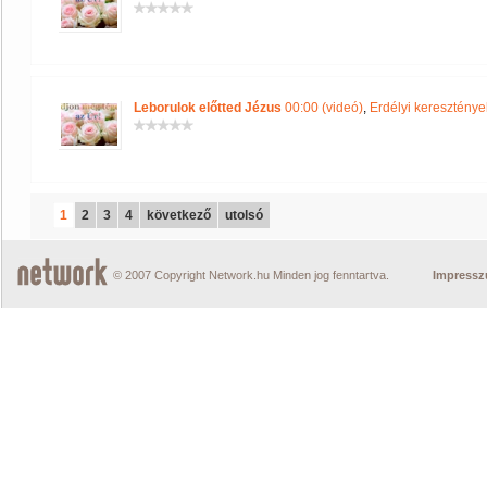
Leborulok előtted Jézus
00:00 (videó)
,
Erdélyi kereszté
1
2
3
4
következő
utolsó
© 2007 Copyright Network.hu Minden jog fenntartva.
Impress