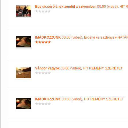
Egy dicsérő ének zendül a szívemben
00:00 (videó)
,
HIT 
IMÁDKOZZUNK
00:00 (videó)
,
Erdélyi keresztények-HA
Vándor vagyok
00:00 (videó)
,
HIT REMÉNY SZERETET
IMÁDKOZZUNK
00:00 (videó)
,
HIT REMÉNY SZERETET