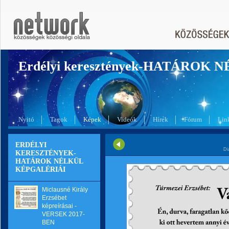
Erdélyi keresztények-HATÁROK 
Nyitó
Tagok
Képek
Videók
Hírek
Fórum
Lin
ERDÉLYI
Di
KERESZTÉNYEK-
HATÁROK NÉLKÜL
KÉPGALÉRIÁI
Miclausné Király
Erzsébet
képreírásai -
VERSEK 2017-
BEN