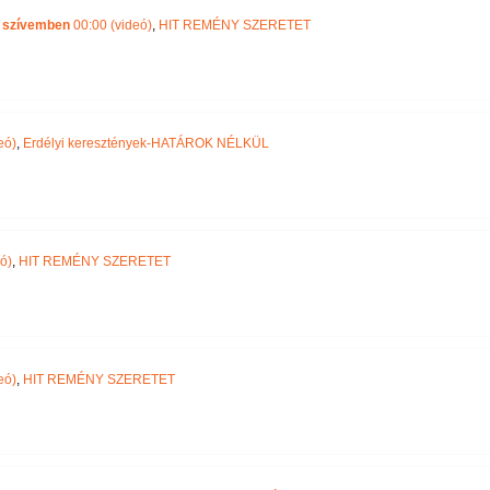
a szívemben
00:00 (videó)
,
HIT REMÉNY SZERETET
eó)
,
Erdélyi keresztények-HATÁROK NÉLKÜL
ó)
,
HIT REMÉNY SZERETET
eó)
,
HIT REMÉNY SZERETET