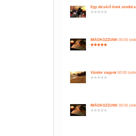
Egy dicsérő ének zendül 
IMÁDKOZZUNK
00:00 (vid
Vándor vagyok
00:00 (vide
IMÁDKOZZUNK
00:00 (vid