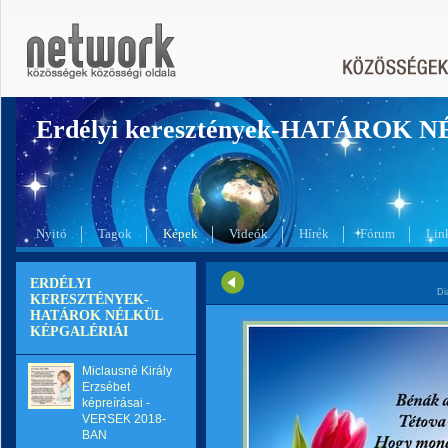
Erdélyi keresztények-HATÁROK 
Nyitó
Tagok
Képek
Videók
Hírek
Fórum
Lin
ERDÉLYI
Di
KERESZTÉNYEK-
HATÁROK NÉLKÜL
KÉPGALÉRIÁI
Miclausné Király
Erzsébet
képreírásai -
VERSEK 2018-
BAN