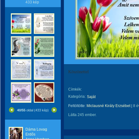
433 kép
Köszönettel
Címkék:
Kategória:
Saját
Feltöltötte:
Miclausné Király Erzsébet
|
8 é
40/55
oldal (433 kép)
Látta 245 ember.
Dáma Lovag
Erdős