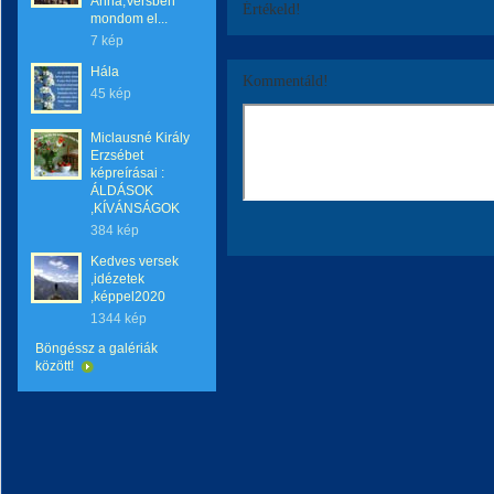
Anna,Versben
Értékeld!
mondom el...
7 kép
Hála
Kommentáld!
45 kép
Miclausné Király
Erzsébet
képreírásai :
ÁLDÁSOK
,KÍVÁNSÁGOK
384 kép
Kedves versek
,idézetek
,képpel2020
1344 kép
Böngéssz a galériák
között!