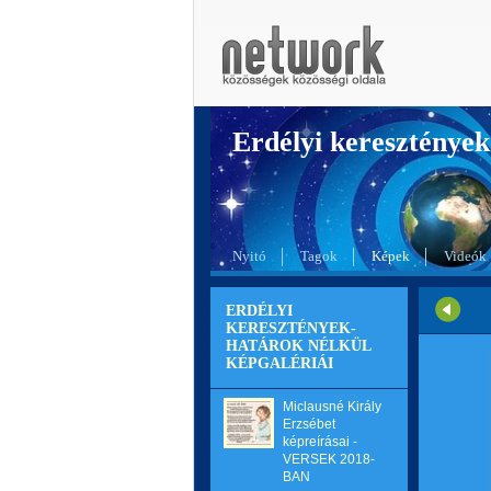
Erdélyi kereszté
Nyitó
Tagok
Képek
Videók
ERDÉLYI
KERESZTÉNYEK-
HATÁROK NÉLKÜL
KÉPGALÉRIÁI
Miclausné Király
Erzsébet
képreírásai -
VERSEK 2018-
BAN