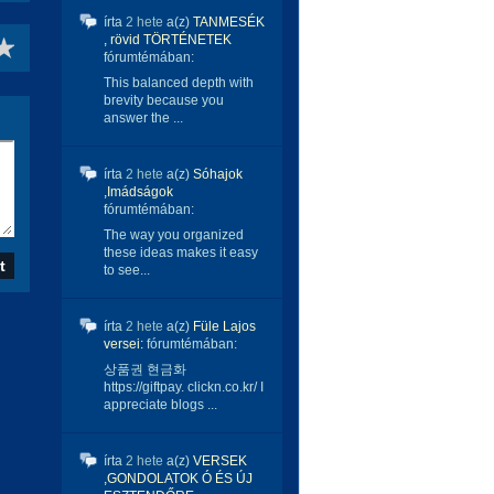
írta
2 hete
a(z)
TANMESÉK
, rövid TÖRTÉNETEK
fórumtémában:
This balanced depth with
brevity because you
answer the ...
írta
2 hete
a(z)
Sóhajok
,Imádságok
fórumtémában:
The way you organized
these ideas makes it easy
to see...
írta
2 hete
a(z)
Füle Lajos
versei:
fórumtémában:
상품권 현금화
https://giftpay. clickn.co.kr/ I
appreciate blogs ...
írta
2 hete
a(z)
VERSEK
,GONDOLATOK Ó ÉS ÚJ