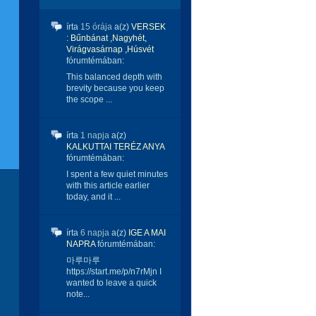
írta
15 órája
a(z)
VERSEK
: Bűnbánat ,Nagyhét,
Virágvasárnap ,Húsvét
fórumtémában:
This balanced depth with
brevity because you keep
the scope ...
írta
1 napja
a(z)
KALKUTTAI TERÉZ ANYA
fórumtémában:
I spent a few quiet minutes
with this article earlier
today, and it ...
írta
6 napja
a(z)
IGE A MAI
NAPRA
fórumtémában:
마루마루
https://start.me/p/n7rMjn I
wanted to leave a quick
note...