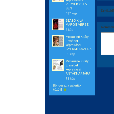
képreírásai -
VERSEK 2017-
BEN
Értékeld
497 kép
SZABÓ KILA
MARGIT VERSEI
Komment
3 kép
Miclausné Király
Erzsébet
képreirásai
GYERMEKNAPRA
55 kép
Miclausné Király
Erzsébet
képreírásai
ANYÁKNAPJÁRA
78 kép
Böngéssz a galériák
között!