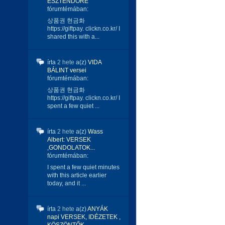
ESZTENDŐRE
fórumtémában:
상품권 현금화
https://giftpay. clickn.co.kr/ I
shared this with a...
írta
2 hete
a(z)
VIDA
BÁLINT versei
fórumtémában:
상품권 현금화
https://giftpay. clickn.co.kr/ I
spent a few quiet ...
írta
2 hete
a(z)
Wass
Albert: VERSEK
,GONDOLATOK...
fórumtémában:
I spent a few quiet minutes
with this article earlier
today, and it ...
írta
2 hete
a(z)
ANYÁK
napi VERSEK, IDÉZETEK ,