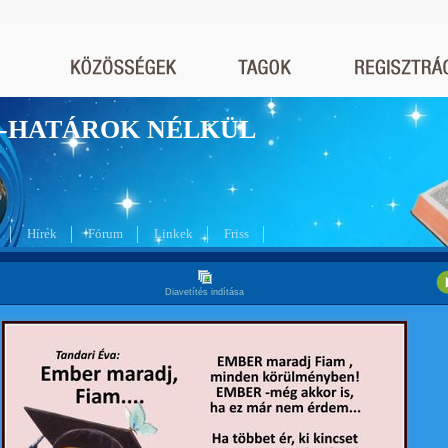
nyek-HATÁROK NÉLKÜL
Hírek
Fórum
Linkek
Friss
Diavetítés indítása