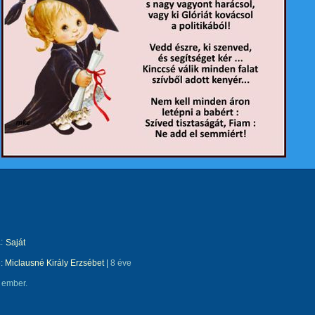
:
Saját
e:
Miclausné Király Erzsébet
|
8 éve
 ember.