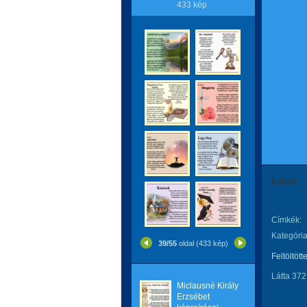
433 kép
Ember
Címkék:
Kategória
39/55
oldal (433 kép)
Feltöltött
Látta 372
Miclausné Király
Erzsébet