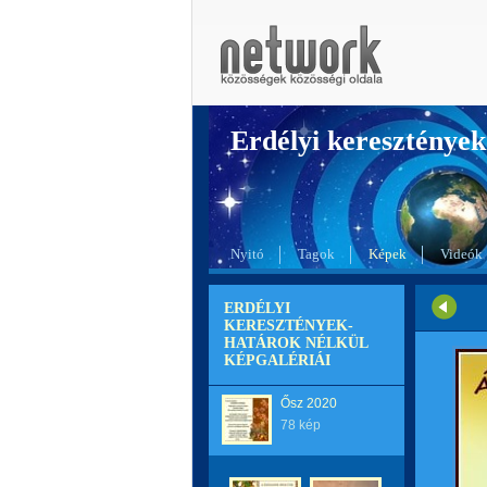
Erdélyi kereszté
Nyitó
Tagok
Képek
Videók
ERDÉLYI
KERESZTÉNYEK-
HATÁROK NÉLKÜL
KÉPGALÉRIÁI
Ősz 2020
78 kép