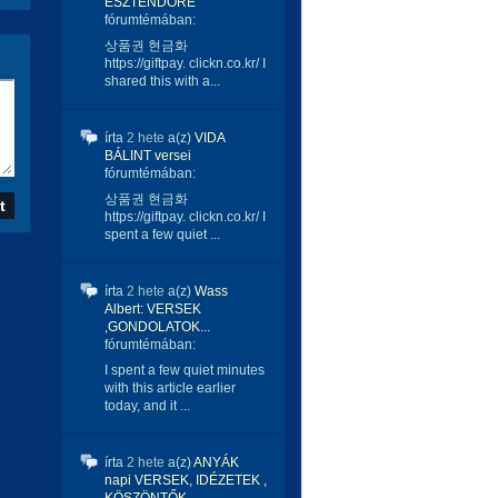
ESZTENDŐRE
fórumtémában:
상품권 현금화
https://giftpay. clickn.co.kr/ I
shared this with a...
írta
2 hete
a(z)
VIDA
BÁLINT versei
fórumtémában:
상품권 현금화
https://giftpay. clickn.co.kr/ I
spent a few quiet ...
írta
2 hete
a(z)
Wass
Albert: VERSEK
,GONDOLATOK...
fórumtémában:
I spent a few quiet minutes
with this article earlier
today, and it ...
írta
2 hete
a(z)
ANYÁK
napi VERSEK, IDÉZETEK ,