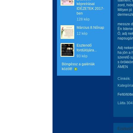
Istenem, 
képreírásai
zord, hid
IDÉZETEK 2017-
Milyen jó 
ben
dermesztő
128 kép
messze dé
Március 8.Nőnap
Én Isten
12 kép
Ó, adj ne
napsugárr
Esztendő
Adj nekem
fordúlójára...
ha jön a 
93 kép
szerető s
s örökkö
Böngéssz a galériák
ÁMEN
között!
Címkék:
Kategória
Feltöltött
Látta 304
Értékeld