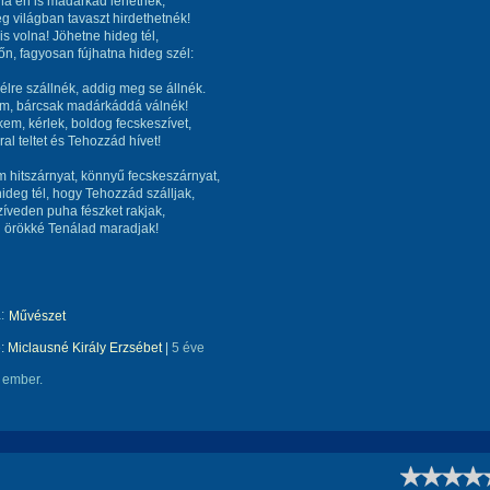
ha én is madárkád lehetnék,
eg világban tavaszt hirdethetnék!
is volna! Jöhetne hideg tél,
n, fagyosan fújhatna hideg szél:
lre szállnék, addig meg se állnék.
em, bárcsak madárkáddá válnék!
kem, kérlek, boldog fecskeszívet,
al teltet és Tehozzád hívet!
 hitszárnyat, könnyű fecskeszárnyat,
hideg tél, hogy Tehozzád szálljak,
zíveden puha fészket rakjak,
n örökké Tenálad maradjak!
:
Művészet
e:
Miclausné Király Erzsébet
|
5 éve
 ember.
!