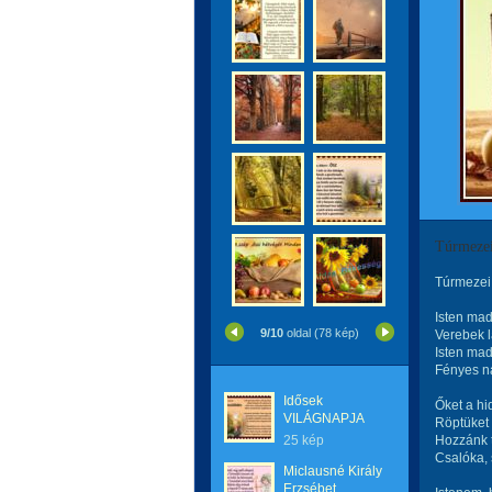
Túrmeze
Túrmezei
Isten mad
9/10
oldal (78 kép)
Verebek l
Isten mad
Fényes na
Idősek
Őket a hid
VILÁGNAPJA
Röptüket 
25 kép
Hozzánk t
Csalóka, 
Miclausné Király
Erzsébet