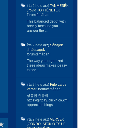
írta
2 hete
a(z)
TANMESÉK
, rövid TÖRTÉNETEK
fórumtémában:
This balanced depth with
brevity because you
answer the ...
írta
2 hete
a(z)
Sóhajok
,Imádságok
fórumtémában:
The way you organized
these ideas makes it easy
to see...
írta
2 hete
a(z)
Füle Lajos
versei:
fórumtémában:
상품권 현금화
https://giftpay. clickn.co.kr/ I
appreciate blogs ...
írta
2 hete
a(z)
VERSEK
,GONDOLATOK Ó ÉS ÚJ