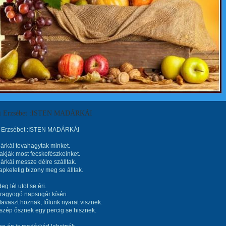
i Erzsébet :ISTEN MADÁRKÁI
 Erzsébet :ISTEN MADÁRKÁI
árkái tovahagytak minket.
akják most fecskefészkeinket.
árkái messze délre szálltak.
pkeletig bizony meg se álltak.
eg tél utol se éri.
ragyogó napsugár kíséri.
avaszt hoznak, tőlünk nyarat visznek.
szép ősznek egy percig se hisznek.