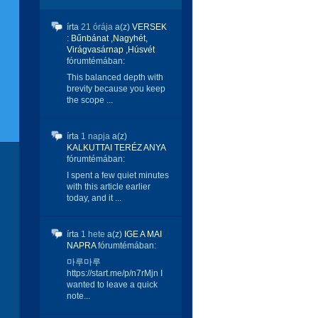
írta
21 órája
a(z)
VERSEK
: Bűnbánat ,Nagyhét,
Virágvasárnap ,Húsvét
fórumtémában:
This balanced depth with
brevity because you keep
the scope ...
írta
1 napja
a(z)
KALKUTTAI TERÉZ ANYA
fórumtémában:
I spent a few quiet minutes
with this article earlier
today, and it ...
írta
1 hete
a(z)
IGE A MAI
NAPRA
fórumtémában:
마루마루
https://start.me/p/n7rMjn I
wanted to leave a quick
note...