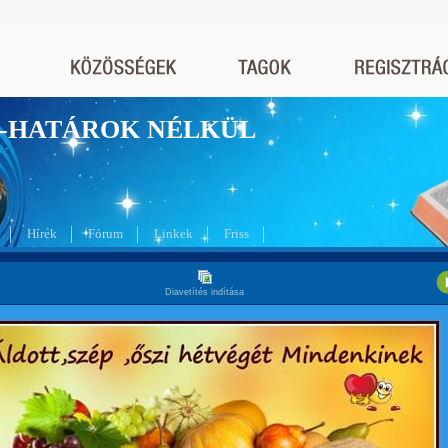
nyek-HATÁROK NÉLKÜL
Hírek
Fórum
Linkek
Friss
Diavetítés indítása