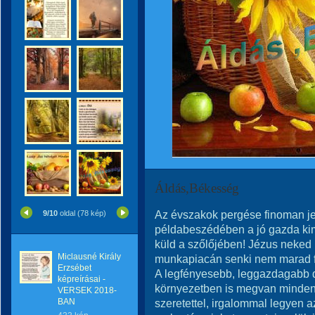
Áldás,Békesség
Az évszakok pergése finoman jelz
9/10
oldal (78 kép)
példabeszédében a jó gazda kim
küld a szőlőjében! Jézus neked 
Miclausné Király
munkapiacán senki nem marad fe
Erzsébet
A legfényesebb, leggazdagabb 
képreírásai -
környezetben is megvan mindenk
VERSEK 2018-
BAN
szeretettel, irgalommal legyen a