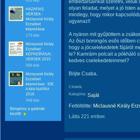
433 kép
embertársainkat szeretni, velük
olyan feladat, melyet a jó Iste
HAZAFIAS
mindegy, hogy mikor kapcsolódunk
VERSEK -
Miclausné Király
ugyanaz!!
Erzsébet
képreírásai
A nyáron mit gyűjtöttem a zsák
173 kép
Az őszi borongós esős időben 
Miclausné Király
hogy a jócselekedetek fájáról 
Erzsébet
le? Kamráim polcait a pókháló sz
KÉPREÍRÁSAI :
VERSEK 2015
kedves cselekedeteimmel?
308 kép
Böjte Csaba.
Miclausné Király
Erzsébet
képreirásai : IGE
Címkék:
A MAI NAPRA
2016
Kategória:
Saját
348 kép
Feltöltötte:
Miclausné Király Erz
Böngéssz a galériák
között!
Látta 221 ember.