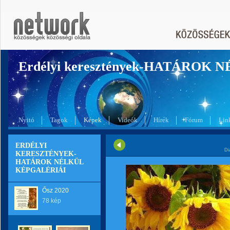
Erdélyi keresztények-HATÁROK 
Nyitó
Tagok
Képek
Videók
Hírek
Fórum
Lin
ERDÉLYI
Di
KERESZTÉNYEK-
HATÁROK NÉLKÜL
KÉPGALÉRIÁI
Ősz 2020
78 kép