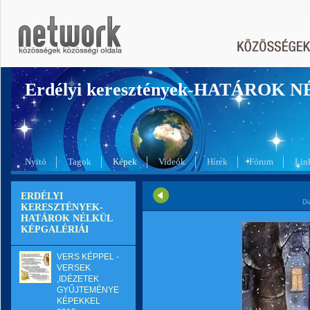
Erdélyi keresztények-HATÁROK 
Nyitó
Tagok
Képek
Videók
Hírek
Fórum
Lin
ERDÉLYI
Di
KERESZTÉNYEK-
HATÁROK NÉLKÜL
KÉPGALÉRIÁI
VERS KÉPPEL -
VERSEK
,IDÉZETEK
GYŰJTEMÉNYE
KÉPEKKEL