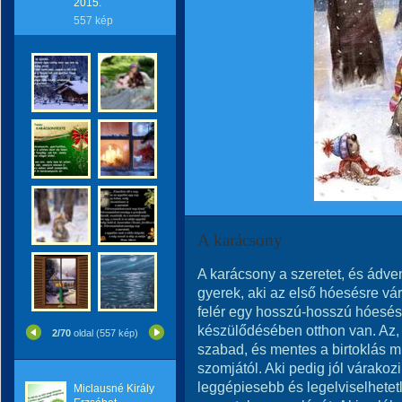
2015.
557 kép
A karácsony
A karácsony a szeretet, és ádve
gyerek, aki az első hóesésre vár
felér egy hosszú-hosszú hóeséss
készülődésében otthon van. Az, a
2/70
oldal (557 kép)
szabad, és mentes a birtoklás mi
szomjától. Aki pedig jól várakozi
leggépiesebb és legelviselhetet
Miclausné Király