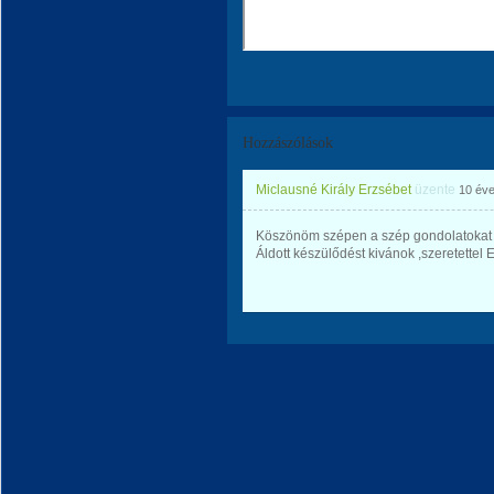
Hozzászólások
Miclausné Király Erzsébet
üzente
10 év
Köszönöm szépen a szép gondolatokat 
Áldott készülődést kivánok ,szeretettel 