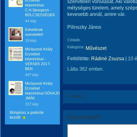
Erzsébet
szenvtelen vonulását. Aki valób
képreirásai:
mélységes türelem, amely szép
C.H.Spurgeon -
kevesebb annál, amire vár.
BÖLCSESSÉGEK
44 kép
Pilinszky János
Esbetának
szeretettel!
Címkék:
19 kép
Kategória:
Művészet
Miclausné Király
Erzsébet
Feltöltötte:
Rádiné Zsuzsa
|
10 
képreírásai -
VERSEK 2017-
Látta 382 ember.
BEN
497 kép
Miclausné Király
Erzsébet
képreírásai:SÓHAJOK
Értékeld!
,IMÁK
337 kép
Böngéssz a galériák
Kommentáld!
között!