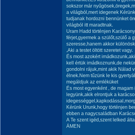
sokszor már nyűgösek,öregek,m
a világból,mert idegenek Kérün
tudjanak hordozni bennünket ör
világból itt maradtnak.
Uram Hadd történjen Karácsony! 
férjet,gyermek a szülőt,szülő a
szeresse,hanem akkor különöské
,Aki a testet öltött szeretet vagy.
És most azokért imádkozunk,ak
kell értük imádkoznunk,de nekünk
gondolni rájuk,mint akik Nálad
élnek.Nem tűzünk le kis gyertyák
megáldjuk az emléküket
És most egyenként , de magam i
legyünk,akik elrontjuk a karács
idegességgel,kapkodással,morg
Kérünk Urunk,hogy történjen be
ebben a nagycsaládban Karács
A Te szent igéd,szent lelked által
ÁMEN