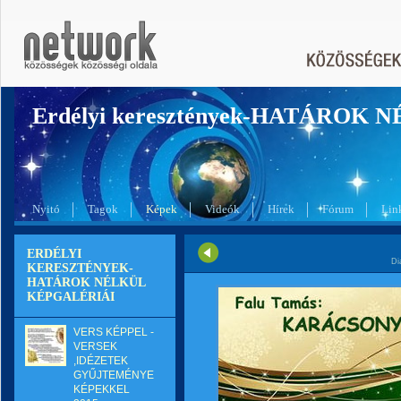
Erdélyi keresztények-HATÁROK 
Nyitó
Tagok
Képek
Videók
Hírek
Fórum
Lin
ERDÉLYI
Di
KERESZTÉNYEK-
HATÁROK NÉLKÜL
KÉPGALÉRIÁI
VERS KÉPPEL -
VERSEK
,IDÉZETEK
GYŰJTEMÉNYE
KÉPEKKEL