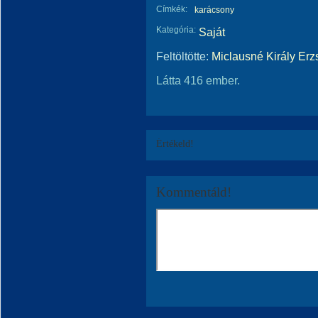
Címkék:
karácsony
Kategória:
Saját
Feltöltötte:
Miclausné Király Erz
Látta 416 ember.
Értékeld!
Kommentáld!