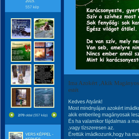
2015.
557 kép
Ima Azokért ,Akik Magányosa
estét
Kedves Atyánk!
Most mindnyájan azokért imádk
akik emberileg magányosak les
2/70
oldal (557 kép)
És ha valamikor fájdalmas a ma
,vagy tízszeresen az.
Érettük imádkozunk,hogy ha ma
VERS KÉPPEL -