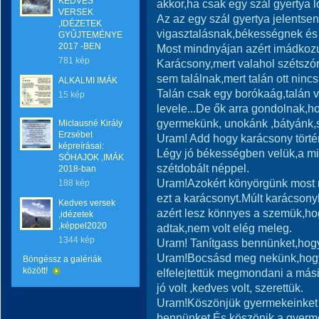
KEDVES
akkor,ha csak egy szál gyertya l
VERSEK
Az az egy szál gyertya jelentse
,IDÉZETEK
vigasztalásnak,békességnek és e
GYŰJTEMÉNYE
2017 -BEN
Most mindnyájan azért imádkozu
781 kép
Karácsony,mert valahol szétszó
sem találnak,mert talán ott nincs 
ALKALMI IMÁK
Talán csak egy borókaág,talán v
15 kép
levele...De ők arra gondolnak,h
gyermekünk, unokánk ,bátyánk,
Miclausné Király
Erzsébet
Uram! Add hogy karácsony törté
képreírásai:
Légy jó békességben velük,a mi 
SÓHAJOK ,IMÁK
szétdobált néppel.
2018-ban
Uram!Azokért könyörgünk most m
188 kép
ezt a karácsonyt.Múlt karácsonyk
Kedves versek
azért lesz könnyes a szemük,ho
,idézetek
,képpel2020
adtak,nem volt elég meleg.
1344 kép
Uram! Tanítgass bennünket,hogy
Uram!Bocsásd meg nekünk,hogy
Böngéssz a galériák
között!
elfelejtettük megmondani a más
jó volt ,kedves volt, szerettük.
Uram!Köszönjük gyermekeinket 
bennünket.És köszönik a gyerme