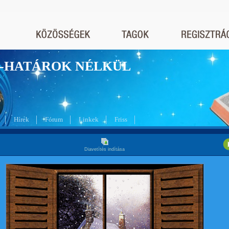
nyek-HATÁROK NÉLKÜL
Hírek
Fórum
Linkek
Friss
Diavetítés indítása