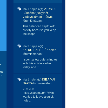
írta
1 napja
a(z)
VERSEK :
Bűnbánat ,Nagyhét,
Virágvasárnap ,Húsvét
fórumtémában:
This balanced depth with
brevity because you keep
the scope ...
írta
2 napja
a(z)
KALKUTTAI TERÉZ ANYA
fórumtémában:
I spent a few quiet minutes
with this article earlier
k
today, and it ...
rán
."
írta
1 hete
a(z)
IGE A MAI
NAPRA
fórumtémában:
마루마루
https://start.me/p/n7rMjn I
wanted to leave a quick
note...