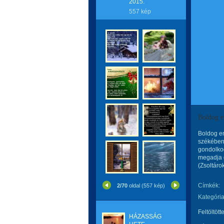
2015.
557 kép
Boldog e
Boldog em
székében
gondolkod
megadja g
(Zsoltárok
Címkék:
2/70
oldal (557 kép)
Kategória
Feltöltött
HÁZASSÁG