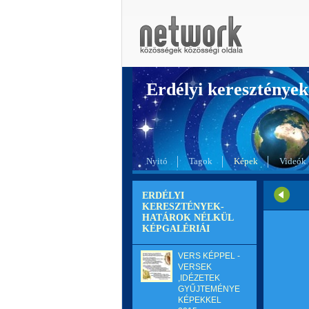
Erdélyi kereszté
Nyitó
Tagok
Képek
Videók
ERDÉLYI
KERESZTÉNYEK-
HATÁROK NÉLKÜL
KÉPGALÉRIÁI
VERS KÉPPEL -
VERSEK
,IDÉZETEK
GYŰJTEMÉNYE
KÉPEKKEL