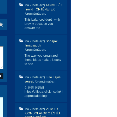
írta
2 hete
a(z)
TANMESÉK
, rövid TÖRTÉNETEK
fórumtémában:
This balanced depth with
brevity because you
answer the ...
írta
2 hete
a(z)
Sóhajok
,Imádságok
fórumtémában:
The way you organized
these ideas makes it easy
to see...
írta
2 hete
a(z)
Füle Lajos
versei:
fórumtémában:
상품권 현금화
https://giftpay. clickn.co.kr/ I
appreciate blogs ...
írta
2 hete
a(z)
VERSEK
,GONDOLATOK Ó ÉS ÚJ