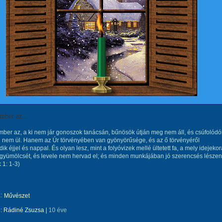
mber az...
ber az, a ki nem jár gonoszok tanácsán, bűnösök útján meg nem áll, és csúfolódó
 nem ül. Hanem az Úr törvényében van gyönyörűsége, és az ő törvényéről
ik éjjel és nappal. És olyan lesz, mint a folyóvizek mellé ültetett fa, a mely idejeko
yümölcsét, és levele nem hervad el; és minden munkájában jó szerencsés lészen
 1: 1-3)
:
Művészet
e:
Rádiné Zsuzsa
|
10 éve