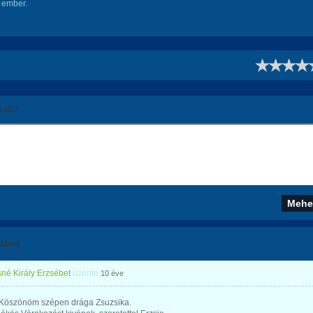
 ember.
!
áld!
lások
né Király Erzsébet
üzente
10 éve
Köszönöm szépen drága Zsuzsika.