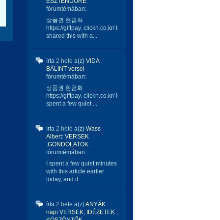
ESZTENDŐRE
fórumtémában:
상품권 현금화
https://giftpay. clickn.co.kr/ I
shared this with a...
írta
2 hete
a(z)
VIDA
BÁLINT versei
fórumtémában:
상품권 현금화
https://giftpay. clickn.co.kr/ I
spent a few quiet ...
írta
2 hete
a(z)
Wass
Albert: VERSEK
,GONDOLATOK...
fórumtémában:
I spent a few quiet minutes
with this article earlier
today, and it ...
írta
2 hete
a(z)
ANYÁK
napi VERSEK, IDÉZETEK ,