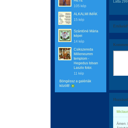
HETE
Látta 299
105 kép
ALKALMI IMÁK
15 kép
Értékeld
Szántóné Mária
képei
14 kép
Komment
Csikszereda
Milleneumm
templom -
Hegedus Istvan
Laszlo fotoi.
11 kép
Böngéssz a galériák
között!
Hozzászó
Miclaus
Ámen. 