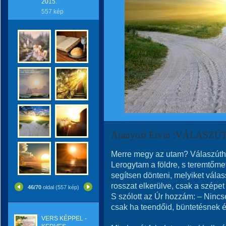
2015.
557 kép
Aranyosi Ervin :VÁLASZÚ
Merre megy az utam? Válaszúth
Lerogytam a földre, s teremtőme
segítsen dönteni, melyiket vála
rosszat elkerülve, csak a szépet
46/70
oldal (557 kép)
S szólott az Úr hozzám: – Nincs
csak ha teendőid, büntetésnek é
VERS KÉPPEL -