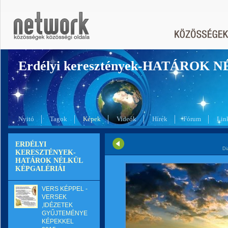
Erdélyi keresztények-HATÁROK 
Nyitó
Tagok
Képek
Videók
Hírek
Fórum
Lin
ERDÉLYI
Di
KERESZTÉNYEK-
HATÁROK NÉLKÜL
KÉPGALÉRIÁI
VERS KÉPPEL -
VERSEK
,IDÉZETEK
GYŰJTEMÉNYE
KÉPEKKEL