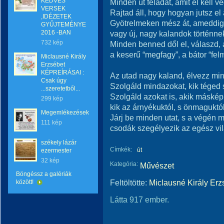
KEDVES
Minden út feladat, amit el kell v
VERSEK
Rajtad áll, hogy hogyan jutsz el
,IDÉZETEK
Gyötrelmeken mész át, ameddig
GYŰJTEMÉNYE
2016 -BAN
vagy új, nagy kalandok történn
732 kép
Minden benned dől el, válaszd, a
a keserű “megfagy”, a bátor “fel
Miclausné Király
Erzsébet
KÉPREÍRÁSAI :
Az utad nagy kaland, élvezz min
Csak úgy
Szolgáld mindazokat, kik téged 
...szeretetből...
Szolgáld azokat is, akik máskép
299 kép
kik az árnyékuktól, s önmaguktól
Megemlékezések
Járj be minden utat, s a végén 
111 kép
csodák szegélyezik az egész vi
székely lázár
Címkék:
út
ezermester
32 kép
Kategória:
Művészet
Böngéssz a galériák
Feltöltötte:
Miclausné Király Erz
között!
Látta 917 ember.