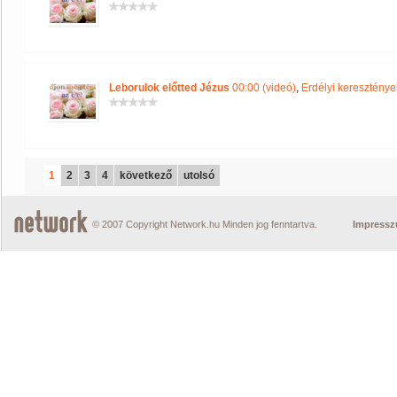
Leborulok előtted Jézus
00:00 (videó)
,
Erdélyi kereszté
1
2
3
4
következő
utolsó
© 2007 Copyright Network.hu Minden jog fenntartva.
Impress