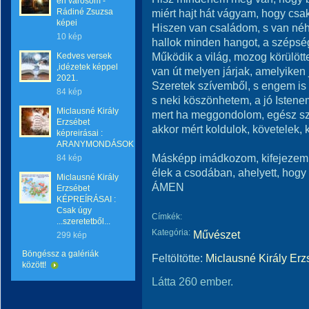
én városom -
Rádiné Zsuzsa
miért hajt hát vágyam, hogy csa
képei
Hiszen van családom, s van né
10 kép
hallok minden hangot, a szépség
Működik a világ, mozog körülött
Kedves versek
,idézetek képpel
van út melyen járjak, amelyiken 
2021.
Szeretek szívemből, s engem is 
84 kép
s neki köszönhetem, a jó Isten
Miclausné Király
mert ha meggondolom, egész sz
Erzsébet
akkor mért koldulok, követelek, 
képreirásai :
ARANYMONDÁSOK
Másképp imádkozom, kifejezem
84 kép
élek a csodában, ahelyett, hogy
Miclausné Király
ÁMEN
Erzsébet
KÉPREÍRÁSAI :
Csak úgy
Címkék:
...szeretetből...
Kategória:
Művészet
299 kép
Böngéssz a galériák
Feltöltötte:
Miclausné Király Erz
között!
Látta 260 ember.