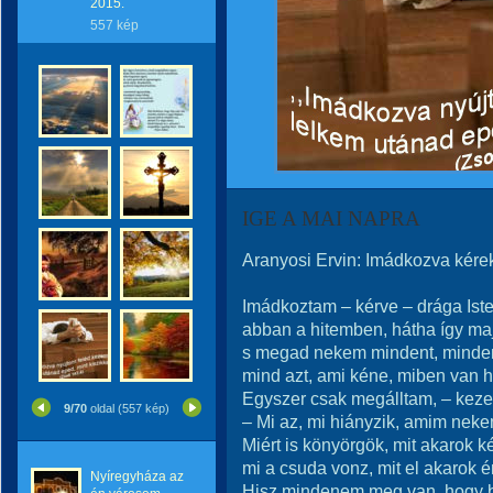
2015.
557 kép
IGE A MAI NAPRA
Aranyosi Ervin: Imádkozva kér
Imádkoztam – kérve – drága Is
abban a hitemben, hátha így ma
s megad nekem mindent, minden
mind azt, ami kéne, miben van 
Egyszer csak megálltam, – kez
9/70
oldal (557 kép)
– Mi az, mi hiányzik, amim nek
Miért is könyörgök, mit akarok ké
mi a csuda vonz, mit el akarok é
Nyíregyháza az
Hisz mindenem meg van, hogy b