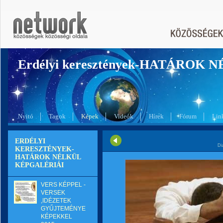
Erdélyi keresztények-HATÁROK 
Nyitó
Tagok
Képek
Videók
Hírek
Fórum
Lin
ERDÉLYI
Di
KERESZTÉNYEK-
HATÁROK NÉLKÜL
KÉPGALÉRIÁI
VERS KÉPPEL -
VERSEK
,IDÉZETEK
GYŰJTEMÉNYE
KÉPEKKEL