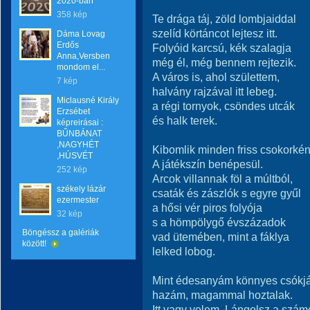
2020-ban
358 kép
Te drága táj, zöld lombjaiddal
szelíd körtáncot lejtesz itt.
Dáma Lovag
Erdős
Folyóid karcsú, kék szalagja
Anna,Versben
még él, még bennem rejtezik.
mondom el...
A város is, ahol születtem,
7 kép
halvány rajzával itt lebeg.
Miclausné Király
a régi tornyok, csöndes utcák
Erzsébet
és halk terek.
képreirásai :
BŰNBÁNAT
,NAGYHÉT
Kibomlik minden friss csokorkén
,HÚSVÉT
A játékszín benépesül.
252 kép
Arcok villannak föl a múltból,
székely lázár
csaták és zászlók s egyre gyűl
ezermester
a hősi vér piros folyója
32 kép
s a hömpölygő évszázadok
Böngéssz a galériák
vad ütemében, mint a fáklya
között!
lelked lobog.
Mint édesanyám könnyes csókjá
hazám, magammal hoztalak.
Itt vagy velem. Lángolsz a szám