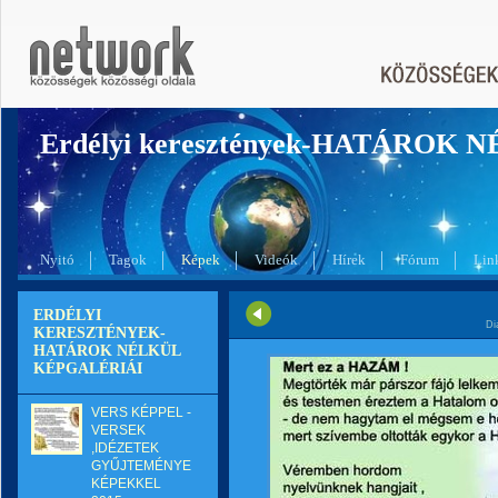
Erdélyi keresztények-HATÁROK 
Nyitó
Tagok
Képek
Videók
Hírek
Fórum
Lin
ERDÉLYI
Di
KERESZTÉNYEK-
HATÁROK NÉLKÜL
KÉPGALÉRIÁI
VERS KÉPPEL -
VERSEK
,IDÉZETEK
GYŰJTEMÉNYE
KÉPEKKEL