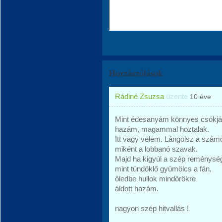
Hozzászólások
Rádiné Zsuzsa
üzente
10 éve
Mint édesanyám könnyes csókjá
hazám, magammal hoztalak.
Itt vagy velem. Lángolsz a szám
miként a lobbanó szavak.
Majd ha kigyúl a szép reménysé
mint tündöklő gyümölcs a fán,
öledbe hullok mindörökre
áldott hazám.
nagyon szép hitvallás !