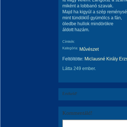
miként a lobbanó szavak.
Majd ha kigyúl a szép reménysé
mint tündöklő gyümölcs a fán,
öledbe hullok mindörökre
áldott hazám.
Címkék:
Kategória:
Művészet
Feltöltötte:
Miclausné Király Erz
Látta 249 ember.
Értékeld!
Kommentáld!