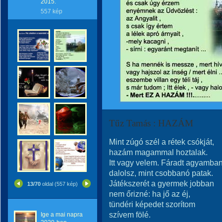
2015.
557 kép
Tűz Tamás : HAZÁM
Mint zúgó szél a rétek csókját,
hazám magammal hoztalak.
Itt vagy velem. Fáradt agyamba
dalolsz, mint csobbanó patak.
Játékszerét a gyermek jobban
13/70
oldal (557 kép)
nem őrizné: ha jő az éj,
tündéri képedet szorítom
szívem fölé.
Ige a mai napra