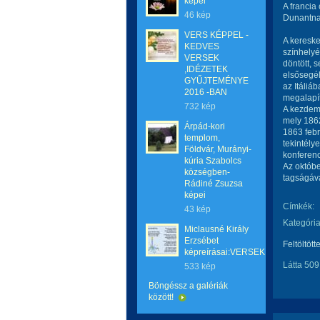
képei
A francia
46 kép
Dunantnak
VERS KÉPPEL -
A kereske
KEDVES
színhelyé
VERSEK
döntött, 
,IDÉZETEK
elsősegél
GYŰJTEMÉNYE
az Itáliá
2016 -BAN
megalapítá
732 kép
A kezdemé
mely 1862
Árpád-kori
1863 febr
templom,
tekintély
Földvár, Murányi-
konferenc
kúria Szabolcs
Az októbe
községben-
tagságáva
Rádiné Zsuzsa
képei
Címkék:
43 kép
Kategória
Miclausné Király
Erzsébet
Feltöltött
képreírásai:VERSEK
Látta 509
533 kép
Böngéssz a galériák
között!