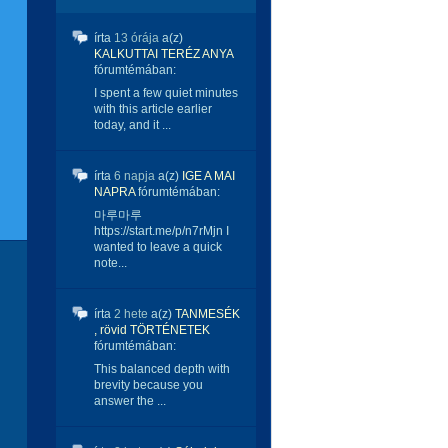
írta
13 órája
a(z)
KALKUTTAI TERÉZ ANYA
fórumtémában:
I spent a few quiet minutes
with this article earlier
today, and it ...
írta
6 napja
a(z)
IGE A MAI
NAPRA
fórumtémában:
마루마루
https://start.me/p/n7rMjn I
wanted to leave a quick
note...
írta
2 hete
a(z)
TANMESÉK
, rövid TÖRTÉNETEK
fórumtémában:
This balanced depth with
brevity because you
answer the ...