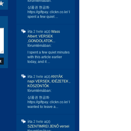
fórumtémában:
상품권 현금화
https://giftpay. clickn.co.kr/ I
spent a few quiet ...
írta
2 hete
a(z)
Wass
Albert: VERSEK
,GONDOLATOK...
fórumtémában:
I spent a few quiet minutes
with this article earlier
today, and it ...
írta
2 hete
a(z)
ANYÁK
napi VERSEK, IDÉZETEK ,
KÖSZÖNTŐK
fórumtémában:
상품권 현금화
https://giftpay. clickn.co.kr/ I
wanted to leave a...
írta
2 hete
a(z)
SZENTIMREI JENŐ versei