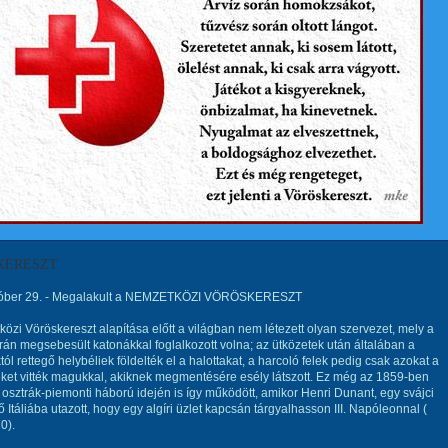
KERESZT
óber 29. - Megalakult a NEMZETKÖZI VÖRÖSKERESZT
özi Vöröskereszt alapítása előtt a világban nem létezett olyan szervezet, mely a
rán megsebesült katonákkal foglalkozott volna; az ütközetek után általában a
tól rettegő helybéliek földelték el a halottakat, a harcoló felek pedig csak azokat a
ket vitték magukkal, akiknek megmentésére esély látszott. Ez még az 1859-ben
 osztrák-piemonti háború idején is így működött, amikor Henri Dunant, egy svájci
 Itáliába utazott, hogy egy algíri üzlet kapcsán tárgyalhasson III. Napóleonnal (
0).