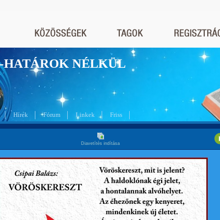
nyek-HATÁROK NÉLKÜL
Hírek
Fórum
Linkek
Friss
Diavetítés indítása