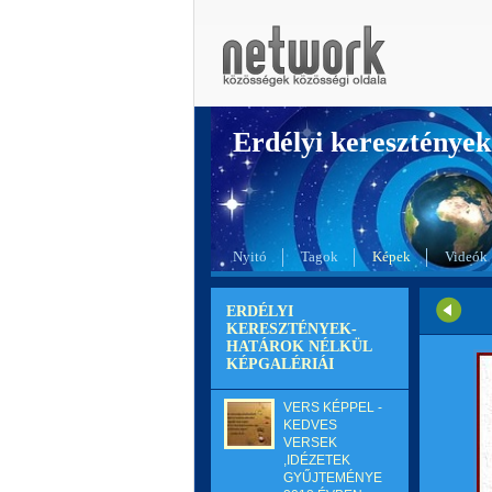
Erdélyi kereszté
Nyitó
Tagok
Képek
Videók
ERDÉLYI
KERESZTÉNYEK-
HATÁROK NÉLKÜL
KÉPGALÉRIÁI
VERS KÉPPEL -
KEDVES
VERSEK
,IDÉZETEK
GYŰJTEMÉNYE