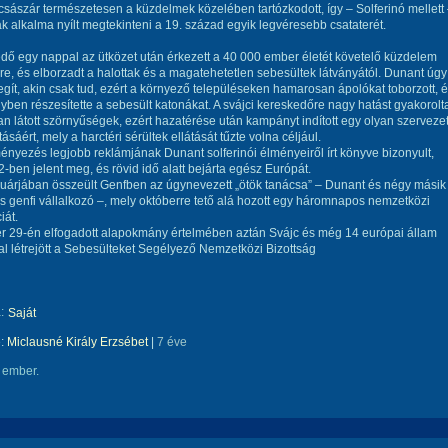
 császár természetesen a küzdelmek közelében tartózkodott, így – Solferinó mellett
 alkalma nyílt megtekinteni a 19. század egyik legvéresebb csataterét.
dő egy nappal az ütközet után érkezett a 40 000 ember életét követelő küzdelem
re, és elborzadt a halottak és a magatehetetlen sebesültek látványától. Dunant úgy
segít, akin csak tud, ezért a környező településeken hamarosan ápolókat toborzott, 
yben részesítette a sebesült katonákat. A svájci kereskedőre nagy hatást gyakorolt
ban látott szörnyűségek, ezért hazatérése után kampányt indított egy olyan szerveze
sáért, mely a harctéri sérültek ellátását tűzte volna céljául.
nyezés legjobb reklámjának Dunant solferinói élményeiről írt könyve bizonyult,
-ben jelent meg, és rövid idő alatt bejárta egész Európát.
uárjában összeült Genfben az úgynevezett „ötök tanácsa” – Dunant és négy másik
es genfi vállalkozó –, mely októberre tető alá hozott egy háromnapos nemzetközi
iát.
r 29-én elfogadott alapokmány értelmében aztán Svájc és még 14 európai állam
l létrejött a Sebesülteket Segélyező Nemzetközi Bizottság
:
Saját
e:
Miclausné Király Erzsébet
|
7 éve
 ember.