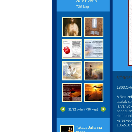
2018 ÉVBEN
736 kép
VÖRÖS
1863.Okt
A Nemzetk
csaták so
járványok
11/92
oldal (736 kép)
sebesülte
kirobbant
kereskedő
1852-187
Takács Julianna