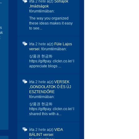
írta
2 hete
a(z)
Sóhajok
 –
,Imádságok
fórumtémában:
The way you organized
these ideas makes it easy
és
to see...
ak
t
írta
2 hete
a(z)
Füle Lajos
versei:
fórumtémában:
상품권 현금화
https://giftpay. clickn.co.kr/ I
appreciate blogs ...
írta
2 hete
a(z)
VERSEK
,GONDOLATOK Ó ÉS ÚJ
ESZTENDŐRE
fórumtémában:
상품권 현금화
https://giftpay. clickn.co.kr/ I
shared this with a...
írta
2 hete
a(z)
VIDA
BÁLINT versei