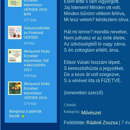
Erzsébet
Elém tette s rám vigyorgott.
képreírásai -
Jaj Istenem! Minden ott volt,
VERSEK 2016-
Minden bűnöm vétkem felírva,
BAN
Mi lesz velem? kérdeztem sírva.
377 kép
Áldozócsütörtöki
Hát mi lenne? mondta nevetve,
és Pünkösdi
Nem juthatsz el az örök életre,
VERSEK
58 kép
Az üdvösségből ki vagy zárva,
S én zokogtam elítélt, árva.
Miclausné Király
Erzsébet
képreírásai: IGE
Ekkor Valaki hozzám lépett,
A MAI NAPRA
S keresztülhúzta a jegyzéket,
2017
De a keze át volt szegezve,
349 kép
S a vérével írta rá FIZETVE.
Miclausné Király
Erzsébet
(ismeretlen szerző)
képreírásai :
VERSEK 2014.
274 kép
Címkék:
Böngéssz a galériák
Kategória:
Művészet
között!
Feltöltötte:
Rádiné Zsuzsa
|
7 é