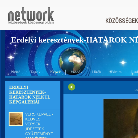
Erdélyi keresztények-HATÁROK 
Nyitó
Tagok
Képek
Videók
Hírek
Fórum
Lin
ERDÉLYI
Di
KERESZTÉNYEK-
HATÁROK NÉLKÜL
KÉPGALÉRIÁI
VERS KÉPPEL -
KEDVES
VERSEK
,IDÉZETEK
GYŰJTEMÉNYE