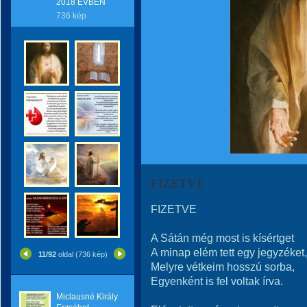
2018 ÉVBEN
736 kép
FIZETVE
FIZETVE
A Sátán még most is kísértget
A minap elém tett egy jegyzéket,
11/92
oldal (736 kép)
Melyre vétkeim hosszú sorba,
Egyenként is fel voltak írva.
Miclausné Király