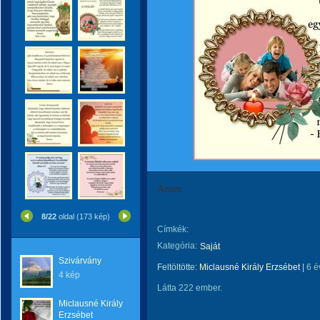
Ámen
8/22
oldal (173 kép)
Címkék:
Kategória:
Saját
Szivárvány
Feltöltötte:
Miclausné Király Erzsébet
|
6 é
4 kép
Látta 222 ember.
Miclausné Király
Erzsébet