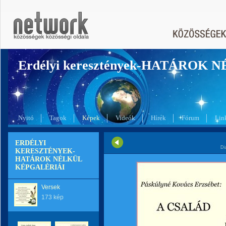
Erdélyi keresztények-HATÁROK 
Nyitó
Tagok
Képek
Videók
Hírek
Fórum
Lin
ERDÉLYI
Di
KERESZTÉNYEK-
HATÁROK NÉLKÜL
KÉPGALÉRIÁI
Versek
173 kép