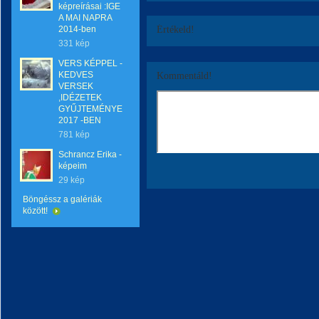
képreírásai :IGE
A MAI NAPRA
2014-ben
Értékeld!
331 kép
VERS KÉPPEL -
KEDVES
Kommentáld!
VERSEK
,IDÉZETEK
GYŰJTEMÉNYE
2017 -BEN
781 kép
Schrancz Erika -
képeim
29 kép
Böngéssz a galériák
között!