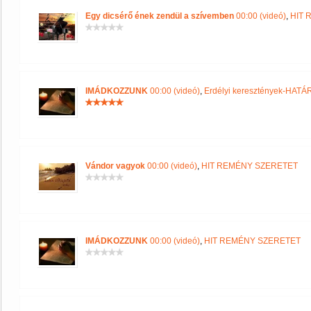
Egy dicsérő ének zendül a szívemben
00:00 (videó)
,
HIT 
IMÁDKOZZUNK
00:00 (videó)
,
Erdélyi keresztények-HA
Vándor vagyok
00:00 (videó)
,
HIT REMÉNY SZERETET
IMÁDKOZZUNK
00:00 (videó)
,
HIT REMÉNY SZERETET