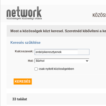
Most a közösségek közt keresel. Szeretnéd kibővíteni a 
Keresés szűkítése
Kulcsszavak:
Hol:
csak nyitott közösségekben
33 találat