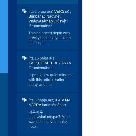
írta
2 órája
a(z)
VERSEK :
Bűnbánat ,Nagyhét,
Virágvasárnap ,Húsvét
fórumtémában:
This balanced depth with
brevity because you keep
the scope ...
írta
16 órája
a(z)
KALKUTTAI TERÉZ ANYA
fórumtémában:
I spent a few quiet minutes
with this article earlier
today, and it ...
írta
6 napja
a(z)
IGE A MAI
NAPRA
fórumtémában:
마루마루
https://start.me/p/n7rMjn I
wanted to leave a quick
note...