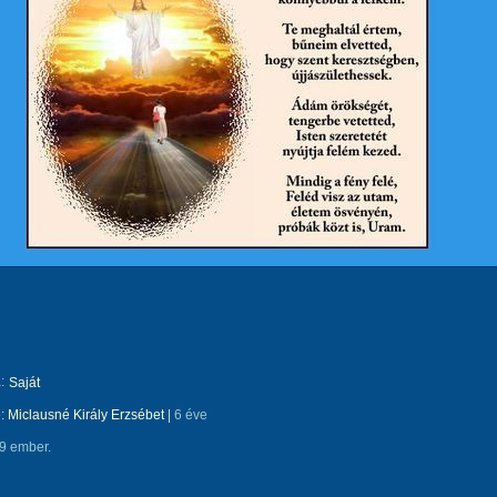
:
Saját
e:
Miclausné Király Erzsébet
|
6 éve
9 ember.