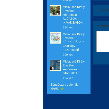
188 kép
Miclausné Király
Értékeld
Erzsébet
képreírásai :
ÁLDÁSOK
,KÍVÁNSÁGOK
Komment
384 kép
Miclausné Király
Erzsébet
KÉPREÍRÁSAI :
Csak úgy
...szeretetből...
299 kép
Miclausné Király
Erzsébet
képreirásai :
IMÁK 2014.
124 kép
Böngéssz a galériák
között!