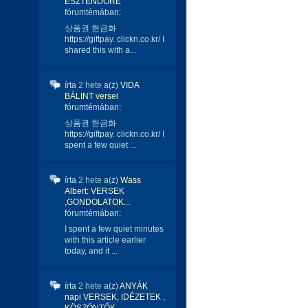
ESZTENDŐRE
fórumtémában:
상품권 현금화
https://giftpay. clickn.co.kr/ I
shared this with a...
írta
2 hete
a(z)
VIDA
BÁLINT versei
fórumtémában:
상품권 현금화
https://giftpay. clickn.co.kr/ I
spent a few quiet ...
írta
2 hete
a(z)
Wass
Albert: VERSEK
,GONDOLATOK...
fórumtémában:
I spent a few quiet minutes
with this article earlier
today, and it ...
írta
2 hete
a(z)
ANYÁK
napi VERSEK, IDÉZETEK ,