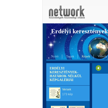
Erdélyi kereszté
Nyitó
Tagok
Képek
Videók
ERDÉLYI
KERESZTÉNYEK-
HATÁROK NÉLKÜL
KÉPGALÉRIÁI
Versek
173 kép