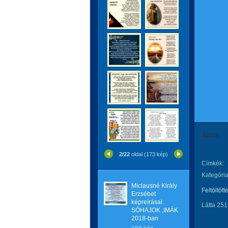
Ámen
2/22
oldal (173 kép)
Címkék:
Kategória
Miclausné Király
Feltöltött
Erzsébet
képreírásai:
Látta 251
SÓHAJOK ,IMÁK
2018-ban