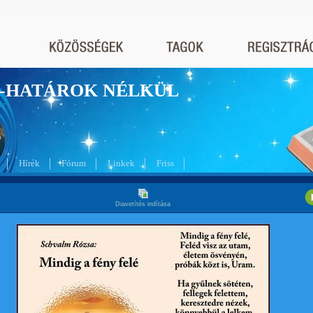
nyek-HATÁROK NÉLKÜL
Hírek
Fórum
Linkek
Friss
Diavetítés indítása