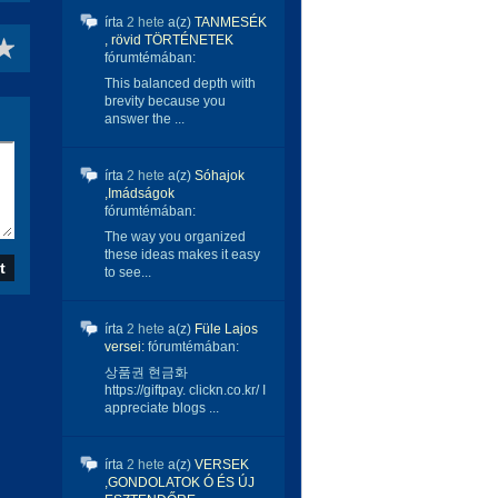
írta
2 hete
a(z)
TANMESÉK
, rövid TÖRTÉNETEK
fórumtémában:
This balanced depth with
brevity because you
answer the ...
írta
2 hete
a(z)
Sóhajok
,Imádságok
fórumtémában:
The way you organized
these ideas makes it easy
to see...
írta
2 hete
a(z)
Füle Lajos
versei:
fórumtémában:
상품권 현금화
https://giftpay. clickn.co.kr/ I
appreciate blogs ...
írta
2 hete
a(z)
VERSEK
,GONDOLATOK Ó ÉS ÚJ