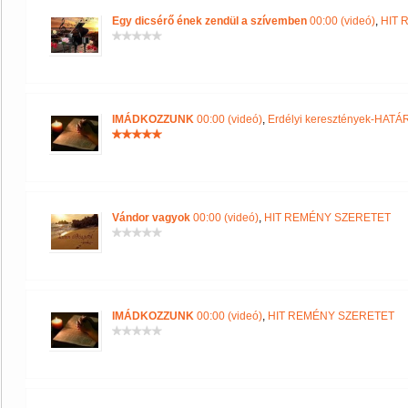
Egy dicsérő ének zendül a szívemben
00:00 (videó)
,
HIT 
IMÁDKOZZUNK
00:00 (videó)
,
Erdélyi keresztények-HA
Vándor vagyok
00:00 (videó)
,
HIT REMÉNY SZERETET
IMÁDKOZZUNK
00:00 (videó)
,
HIT REMÉNY SZERETET