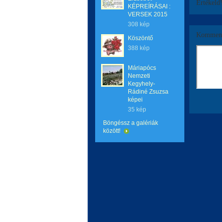
Értékeld
KÉPREÍRÁSAI :
VERSEK 2015
308 kép
Komment
Köszöntő
388 kép
Máriapócs
Nemzeti
Kegyhely-
Rádiné Zsuzsa
képei
35 kép
Böngéssz a galériák
között!