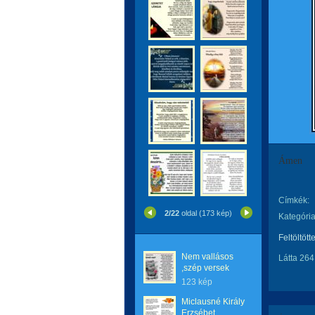
Ámen
Címkék:
2/22
oldal (173 kép)
Kategória
Feltöltött
Nem vallásos
Látta 264
,szép versek
123 kép
Miclausné Király
Erzsébet