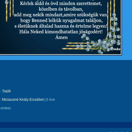
:
Saját
e:
Miclausné Király Erzsébet
|
6 éve
 ember.