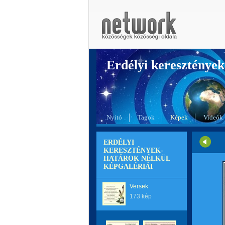
Erdélyi kereszté
Nyitó
Tagok
Képek
Videók
ERDÉLYI
KERESZTÉNYEK-
HATÁROK NÉLKÜL
KÉPGALÉRIÁI
Versek
173 kép