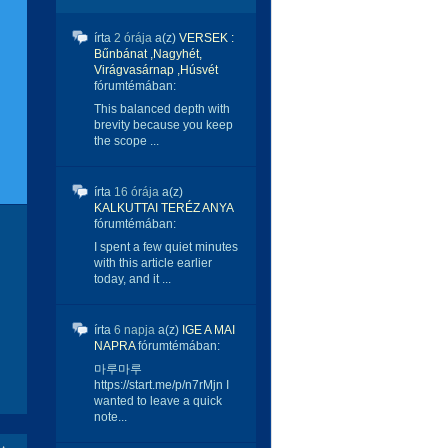
írta
2 órája
a(z)
VERSEK :
Bűnbánat ,Nagyhét,
Virágvasárnap ,Húsvét
fórumtémában:
This balanced depth with
brevity because you keep
the scope ...
írta
16 órája
a(z)
KALKUTTAI TERÉZ ANYA
fórumtémában:
I spent a few quiet minutes
with this article earlier
today, and it ...
írta
6 napja
a(z)
IGE A MAI
NAPRA
fórumtémában:
마루마루
https://start.me/p/n7rMjn I
wanted to leave a quick
note...