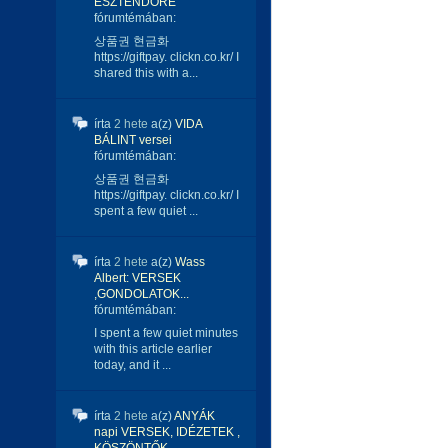
ESZTENDŐRE
fórumtémában:
상품권 현금화
https://giftpay. clickn.co.kr/ I
shared this with a...
írta
2 hete
a(z)
VIDA
BÁLINT versei
fórumtémában:
상품권 현금화
https://giftpay. clickn.co.kr/ I
spent a few quiet ...
írta
2 hete
a(z)
Wass
Albert: VERSEK
,GONDOLATOK...
fórumtémában:
I spent a few quiet minutes
with this article earlier
today, and it ...
írta
2 hete
a(z)
ANYÁK
napi VERSEK, IDÉZETEK ,