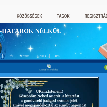
nyek-HATÁROK NÉLKÜL
Hírek
Fórum
Linkek
Friss
Diavetítés indítása