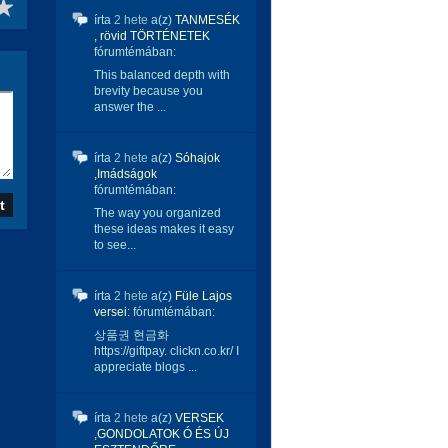
írta
2 hete
a(z)
TANMESÉK
, rövid TÖRTÉNETEK
fórumtémában:
This balanced depth with
brevity because you
answer the ...
írta
2 hete
a(z)
Sóhajok
,Imádságok
fórumtémában:
The way you organized
these ideas makes it easy
to see...
írta
2 hete
a(z)
Füle Lajos
versei:
fórumtémában:
상품권 현금화
https://giftpay. clickn.co.kr/ I
appreciate blogs ...
írta
2 hete
a(z)
VERSEK
,GONDOLATOK Ó ÉS ÚJ