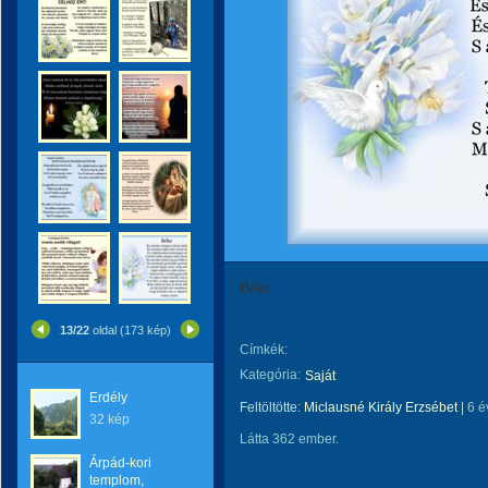
Béke
13/22
oldal (173 kép)
Címkék:
Kategória:
Saját
Erdély
Feltöltötte:
Miclausné Király Erzsébet
|
6 é
32 kép
Látta 362 ember.
Árpád-kori
templom,