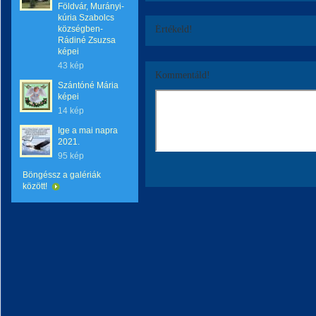
Földvár, Murányi-
kúria Szabolcs
községben-
Értékeld!
Rádiné Zsuzsa
képei
43 kép
Kommentáld!
Szántóné Mária
képei
14 kép
Ige a mai napra
2021.
95 kép
Böngéssz a galériák
között!