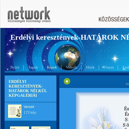
Erdélyi keresztények-HATÁROK 
Nyitó
Tagok
Képek
Videók
Hírek
Fórum
Lin
ERDÉLYI
Di
KERESZTÉNYEK-
HATÁROK NÉLKÜL
KÉPGALÉRIÁI
Versek
173 kép