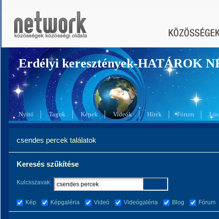
Erdélyi keresztények-HATÁROK 
Nyitó
Tagok
Képek
Videók
Hírek
Fórum
Lin
csendes percek találatok
Keresés szűkítése
Kulcsszavak:
Kép
Képgaléria
Videó
Videógaléria
Blog
Fórum