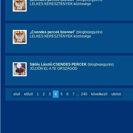
LELKES KERESZTÉNYEK közössége
,,Csendes percek Istennel"
(blogbejegyzés)
LELKES KERESZTÉNYEK közössége
Siklós László:CSENDES PERCEK
(blogbejegyzés)
JÖJJÖN EL A TE ORSZÁGOD
első
előző
1
2
3
4
5
6
7
...
240
következő
utolsó