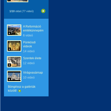
1/10
oldal (77 videó)
A Reformáció
emlékünnepére
6 videó
Pünkösdi
videok
14 videó
Szentek élete
12 videó
Virágvasárnap
10 videó
Böngéssz a galériák
között!