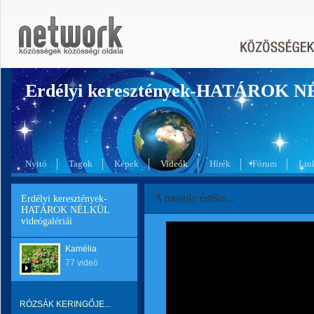
Erdélyi keresztények-HATÁROK 
Nyitó
Tagok
Képek
Videók
Hírek
Fórum
Lin
A mosoly értéke...
Erdélyi keresztények-
HATÁROK NÉLKÜL
videógalériái
Kamélia
77 videó
RÓZSÁK KERINGŐJE...