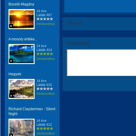
Bocelli-Magány
14 éve
Látták:467
Értékeld!
miclauselisabeta
A mosoly értéke...
Kommentáld!
14 éve
Látták:414
miclauselisabeta
Hegyek
14 éve
Látták:615
miclauselisabeta
Richard Clayderman - Silent
Night
14 éve
Látták:412
miclauselisabeta