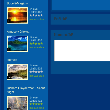
Bocelli-Magány
14 éve
Látták:467
Értékeld!
miclauselisabeta
A mosoly értéke...
Kommentáld!
14 éve
Látták:416
miclauselisabeta
Hegyek
14 éve
Látták:616
miclauselisabeta
Richard Clayderman - Silent
Night
14 éve
Látták:412
miclauselisabeta