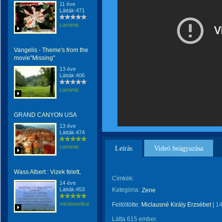
11 éve
Látták:471
camimic
Vangelis - Theme's from the
movie''Missing''
13 éve
Látták:406
camimic
GRAND CANYON USA
13 éve
Látták:474
camimic
Leírás
Videó beágyazása
Wass Albert : Vizek felett,
Címkék:
14 éve
Látták:453
Kategória:
Zene
miclauselisabeta
Feltöltötte:
Miclausné Király Erzsébet
|
14
Látta 615 ember.