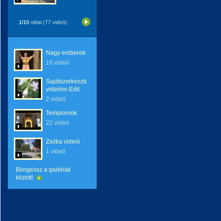
1/10
oldal (77 videó)
Nagy emberek
16 videó
Sajátszerkesztésű
videóim-Edit
2 videó
Templomok
22 videó
Zsóka videói
1 videó
Böngéssz a galériák
között!