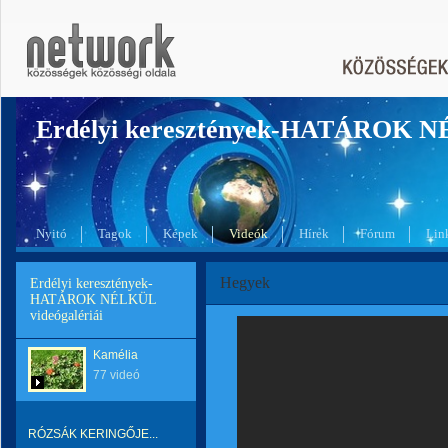
Erdélyi keresztények-HATÁROK 
Nyitó
Tagok
Képek
Videók
Hírek
Fórum
Lin
Hegyek
Erdélyi keresztények-
HATÁROK NÉLKÜL
videógalériái
Kamélia
77 videó
RÓZSÁK KERINGŐJE...