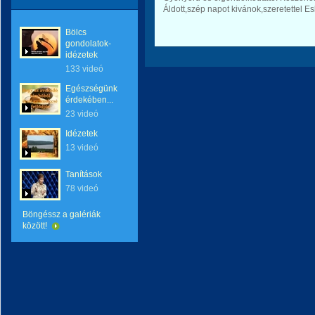
Áldott,szép napot kivánok,szeretettel E
Bölcs
gondolatok-
idézetek
133 videó
Egészségünk
érdekében...
23 videó
Idézetek
13 videó
Tanítások
78 videó
Böngéssz a galériák
között!