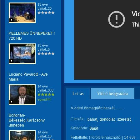
13 éve
Látták:20
KELLEMES ÜNNEPEKET !
720 HD
13 éve
Látták:5
Luciano Pavarotti - Ave
Maria
14 éve
Látták:383
Leírás
Videó beágyazása
egyed44
A videó önmagáért beszél.........
Bojtorján-
Címkék:
bánat
gondolat
szeretet
Békesség,Karácsony
ünnepén
Kategória:
Saját
14 éve
Látták:18
Feltöltötte:
[Törölt felhasználó]
|
14 éve