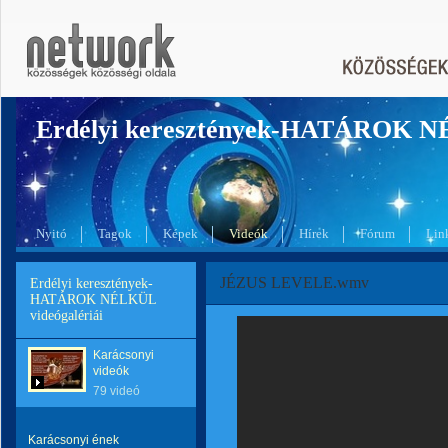
Erdélyi keresztények-HATÁROK 
Nyitó
Tagok
Képek
Videók
Hírek
Fórum
Lin
JÉZUS LEVELE.wmv
Erdélyi keresztények-
HATÁROK NÉLKÜL
videógalériái
Karácsonyi
videók
79 videó
Karácsonyi ének