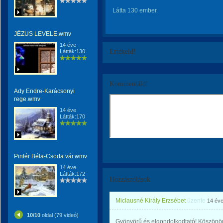
Látta 130 ember.
JÉZUS LEVELE.wmv
14 éve
Értékeld!
Látták:130
Kommentáld!
Ady Endre-Karácsonyi
rege.wmv
14 éve
Látták:170
Pintér Béla-Csoda vár.wmv
14 éve
Látták:172
Hozzászólások
Miclausné Király Erzsébet
üzente
14 év
10/10
oldal (79 videó)
Gyönyörű és elgondolkodtató! Köszönö