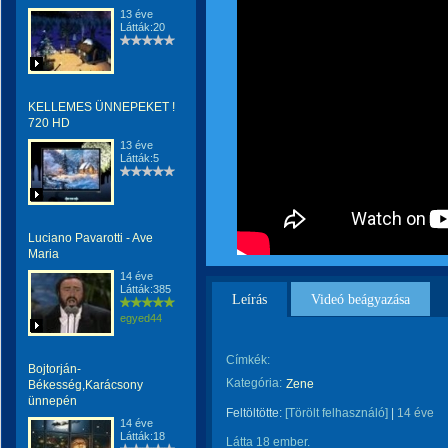
13 éve
Látták:20
KELLEMES ÜNNEPEKET !
720 HD
13 éve
Látták:5
Luciano Pavarotti - Ave
Maria
14 éve
Látták:385
Leírás
Videó beágyazása
egyed44
Címkék:
Bojtorján-
Kategória:
Zene
Békesség,Karácsony
ünnepén
Feltöltötte:
[Törölt felhasználó]
|
14 éve
14 éve
Látták:18
Látta 18 ember.