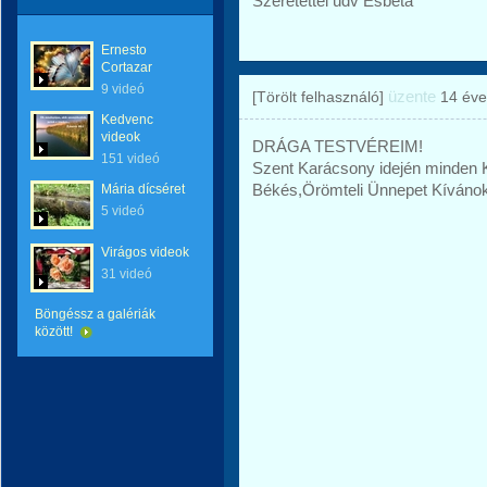
Szeretettel üdv Esbeta
Ernesto
Cortazar
9 videó
üzente
[Törölt felhasználó]
14 éve
Kedvenc
videok
DRÁGA TESTVÉREIM!
151 videó
Szent Karácsony idején minden 
Békés,Örömteli Ünnepet Kívánok!
Mária dícséret
5 videó
Virágos videok
31 videó
Böngéssz a galériák
között!