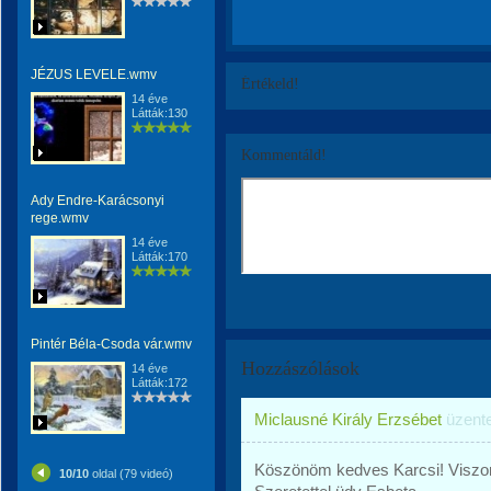
JÉZUS LEVELE.wmv
Értékeld!
14 éve
Látták:130
Kommentáld!
Ady Endre-Karácsonyi
rege.wmv
14 éve
Látták:170
Pintér Béla-Csoda vár.wmv
Hozzászólások
14 éve
Látták:172
Miclausné Király Erzsébet
üzent
Köszönöm kedves Karcsi! Viszon
10/10
oldal (79 videó)