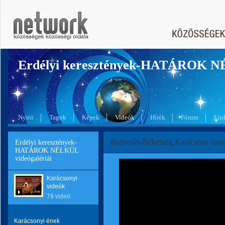
Erdélyi keresztények-HATÁROK 
Nyitó
Tagok
Képek
Videók
Hírek
Fórum
Lin
Bojtorján-Békesség,Karácsony ünn
Erdélyi keresztények-
HATÁROK NÉLKÜL
videógalériái
Karácsonyi
videók
79 videó
Karácsonyi ének