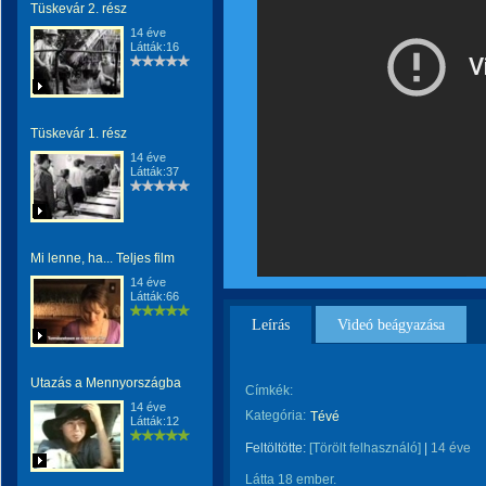
Tüskevár 2. rész
14 éve
Látták:16
Tüskevár 1. rész
14 éve
Látták:37
Mi lenne, ha... Teljes film
14 éve
Látták:66
Leírás
Videó beágyazása
Utazás a Mennyországba
Címkék:
14 éve
Kategória:
Tévé
Látták:12
Feltöltötte:
[Törölt felhasználó]
|
14 éve
Látta 18 ember.