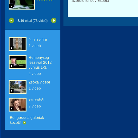
Szeretettel üdv Esbeta
8/10
oldal (76 videó)
Jön a vihar.
1 videó
Reménység
fesztivál 2012
Június 1-3.
4 videó
Zsóka videói
1 videó
zsuzsától
7 videó
Böngéssz a galériák
között!