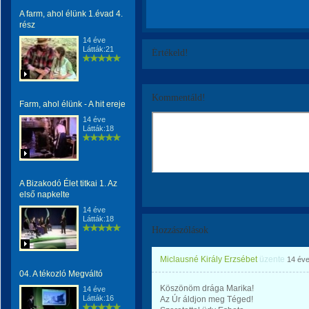
A farm, ahol élünk 1.évad 4.
rész
14 éve
Látták:21
Értékeld!
Kommentáld!
Farm, ahol élünk - A hit ereje
14 éve
Látták:18
A Bizakodó Élet titkai 1. Az
első napkelte
14 éve
Látták:18
Hozzászólások
Miclausné Király Erzsébet
üzente
14 év
04. A tékozló Megváltó
Köszönöm drága Marika!
14 éve
Látták:16
Az Úr áldjon meg Téged!