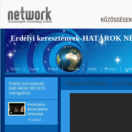
Erdélyi keresztények-HATÁROK 
Nyitó
Tagok
Képek
Videók
Hírek
Fórum
Lin
A Bizakodó Élet titkai 1. Az első na
Erdélyi keresztények-
HATÁROK NÉLKÜL
videógalériái
Keresztény
filmek,Bibliai
történetek
76 videó