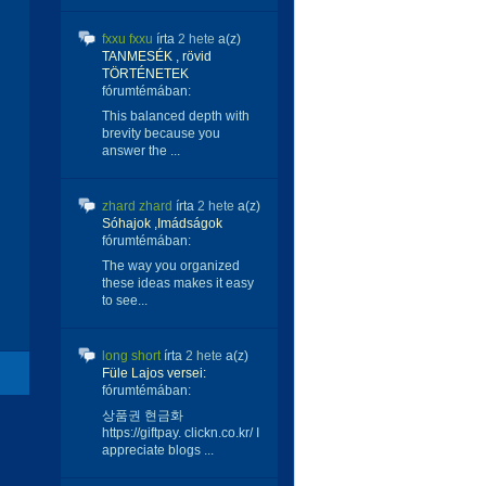
fxxu fxxu
írta
2 hete
a(z)
TANMESÉK , rövid
TÖRTÉNETEK
fórumtémában:
This balanced depth with
brevity because you
answer the ...
zhard zhard
írta
2 hete
a(z)
Sóhajok ,Imádságok
fórumtémában:
The way you organized
these ideas makes it easy
to see...
long short
írta
2 hete
a(z)
Füle Lajos versei:
fórumtémában:
상품권 현금화
https://giftpay. clickn.co.kr/ I
appreciate blogs ...