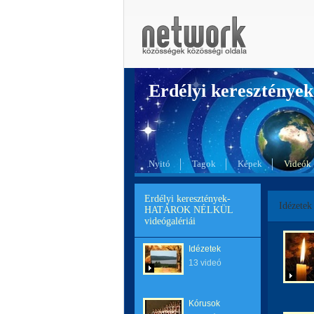
Erdélyi kereszté
Nyitó
Tagok
Képek
Videók
Erdélyi keresztények-
Idézetek
HATÁROK NÉLKÜL
videógalériái
Idézetek
13 videó
Kórusok