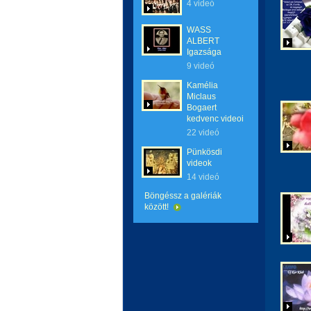
4 videó
WASS
ALBERT
Igazsága
9 videó
Kamélia
Miclaus
Bogaert
kedvenc videoi
22 videó
Pünkösdi
videok
14 videó
Böngéssz a galériák
között!