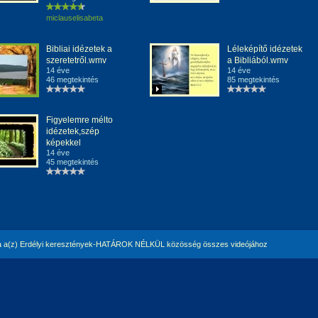
miclauselisabeta
Bibliai idézetek a
Léleképítő idézetek
szeretetről.wmv
a Bibliából.wmv
14 éve
14 éve
46 megtekintés
85 megtekintés
Figyelemre mélto
idézetek,szép
képekkel
14 éve
45 megtekintés
 a(z) Erdélyi keresztények-HATÁROK NÉLKÜL közösség összes videójához