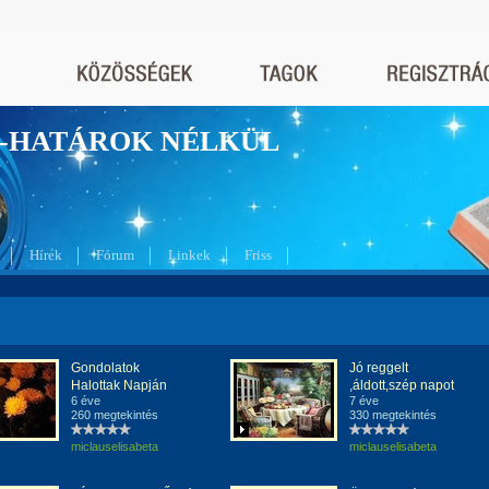
nyek-HATÁROK NÉLKÜL
Hírek
Fórum
Linkek
Friss
Gondolatok
Jó reggelt
Halottak Napján
,áldott,szép napot
6 éve
7 éve
260 megtekintés
330 megtekintés
miclauselisabeta
miclauselisabeta