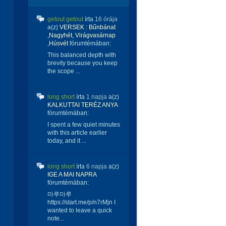
getout getout
írta
16 órája
a(z)
VERSEK : Bűnbánat
,Nagyhét, Virágvasárnap
,Húsvét
fórumtémában:
This balanced depth with
brevity because you keep
the scope ...
long short
írta
1 napja
a(z)
KALKUTTAI TERÉZ ANYA
fórumtémában:
I spent a few quiet minutes
with this article earlier
today, and it ...
long short
írta
6 napja
a(z)
IGE A MAI NAPRA
fórumtémában:
마루마루
https://start.me/p/n7rMjn I
wanted to leave a quick
note...