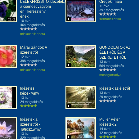
LÉLEKFRISSITŐ:Idézetek,Uram
Öregek imája
11 éve
a csendet vágyom
397 megtekintés
én...keresztény
ének.
schranczerika
02:42
10 éve
464 megtekintés
miclauselisabeta
Márai Sándor: A
GONDOLATOK AZ
szeretetről
ÉLETRŐL ÉS A
12 éve
SZERETETRŐL
398 megtekintés
13 éve
564 megtekintés
miclauselisabeta
mosolyorsolya
Idézetes
Idézetek az életről
13 éve
képek.wmv
29 megtekintés
13 éve
24 megtekintés
Idézetek a
Müller Péter
szeretetről -
Idézetek 2
14 éve
Tatiosz.wmv
12 megtekintés
13 éve
329 megtekintés