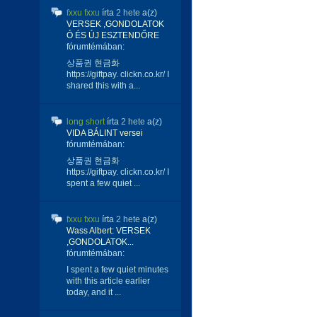
fxxu fxxu
írta
2 hete
a(z)
VERSEK ,GONDOLATOK
Ó ÉS ÚJ ESZTENDŐRE
fórumtémában:
상품권 현금화
https://giftpay. clickn.co.kr/ I
shared this with a...
long short
írta
2 hete
a(z)
VIDA BÁLINT versei
fórumtémában:
상품권 현금화
https://giftpay. clickn.co.kr/ I
spent a few quiet ...
fxxu fxxu
írta
2 hete
a(z)
Wass Albert: VERSEK
,GONDOLATOK...
fórumtémában:
I spent a few quiet minutes
with this article earlier
today, and it ...