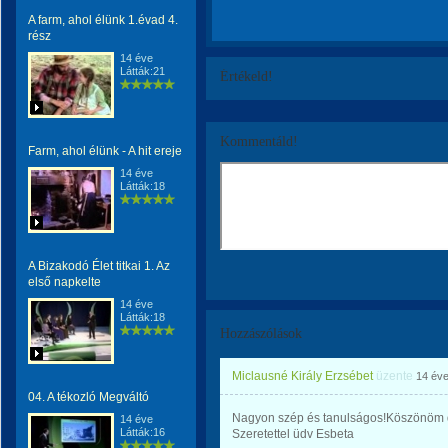
A farm, ahol élünk 1.évad 4.
rész
14 éve
Látták:21
Értékeld!
Kommentáld!
Farm, ahol élünk - A hit ereje
14 éve
Látták:18
A Bizakodó Élet titkai 1. Az
első napkelte
14 éve
Látták:18
Hozzászólások
Miclausné Király Erzsébet
üzente
14 év
04. A tékozló Megváltó
Nagyon szép és tanulságos!Köszönöm 
14 éve
Látták:16
Szeretettel üdv Esbeta