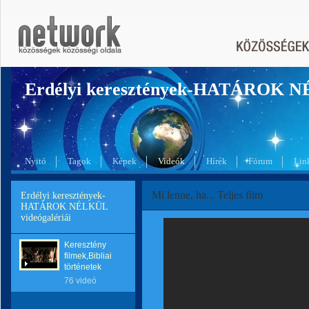
Erdélyi keresztények-HATÁROK 
Nyitó
Tagok
Képek
Videók
Hírek
Fórum
Lin
Mi lenne, ha... Teljes film
Erdélyi keresztények-
HATÁROK NÉLKÜL
videógalériái
Keresztény
filmek,Bibliai
történetek
76 videó