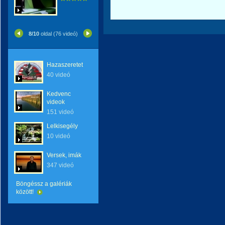
8/10
oldal (76 videó)
Hazaszeretet
40 videó
Kedvenc
videok
151 videó
Lelkisegély
10 videó
Versek, imák
347 videó
Böngéssz a galériák
között!