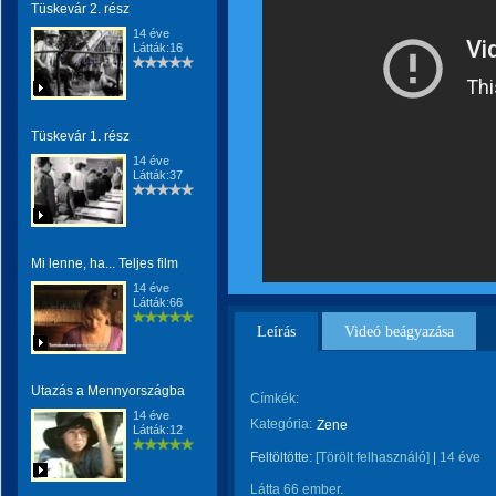
Tüskevár 2. rész
14 éve
Látták:16
Tüskevár 1. rész
14 éve
Látták:37
Mi lenne, ha... Teljes film
14 éve
Látták:66
Leírás
Videó beágyazása
Utazás a Mennyországba
Címkék:
14 éve
Kategória:
Zene
Látták:12
Feltöltötte:
[Törölt felhasználó]
|
14 éve
Látta 66 ember.